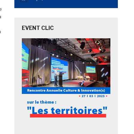
Notice
e
a
EVENT CLIC
n