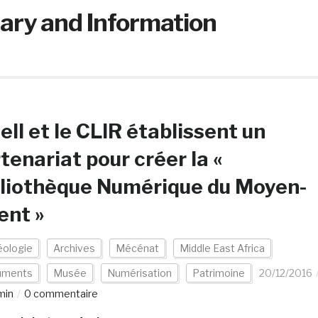
rary and Information
ell et le CLIR établissent un
tenariat pour créer la «
liothèque Numérique du Moyen-
ent »
éologie
Archives
Mécénat
Middle East Africa
uments
Musée
Numérisation
Patrimoine
20/12/2016
min
0 commentaire