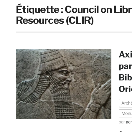
Étiquette :
Council on Lib
Resources (CLIR)
Axi
par
Bib
Ori
Arch
Mon
par
ad