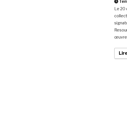
Temp
Le 20 
collec
signat
Resour
œuvre 
Lir