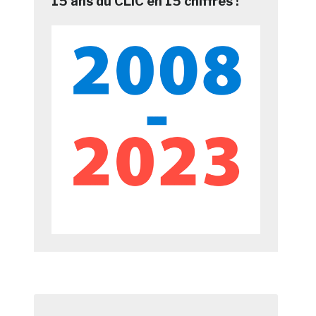
15 ans du CLIC en 15 chiffres !