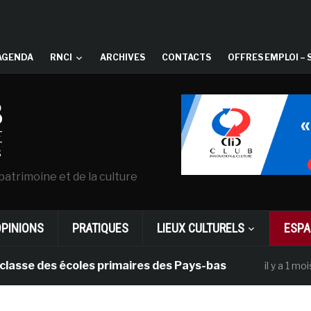
AGENDA
RNCI
ARCHIVES
CONTACTS
OFFRES EMPLOI – 
patrimoine et de la culture
OPINIONS
PRATIQUES
LIEUX CULTURELS
ESPA
se des écoles primaires des Pays-bas
Da
il y a 1 mois