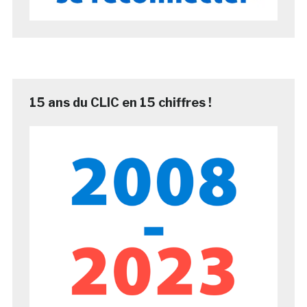
15 ans du CLIC en 15 chiffres !