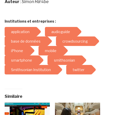
Auteur
:
Simon Hà¼be
Institutions et entreprises :
application
audioguide
base de données
crowdsourcing
iPhone
mobile
smartphone
smithsonian
Smithsonian Institution
twitter
Similaire