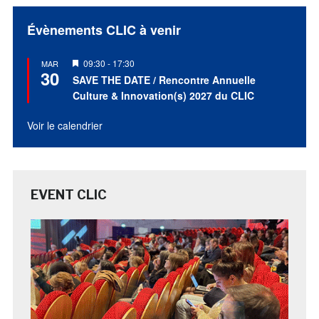
Évènements CLIC à venir
Mis
09:30
-
17:30
MAR
30
en
SAVE THE DATE / Rencontre Annuelle
avant
Culture & Innovation(s) 2027 du CLIC
Voir le calendrier
EVENT CLIC