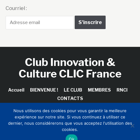
Courriel :
Club Innovation &
Culture CLIC France
Accueil
BIENVENUE !
LE CLUB
MEMBRES
RNCI
CONTACTS
Nous utilisons des cookies pour vous garantir la meilleure
expérience sur notre site. Si vous continuez à utiliser ce
dernier, nous considérerons que vous acceptez l'utilisation des
Copyright © 2026 Club Innovation & Culture CLIC France /
cookies.
Sinapses Conseils
Ok