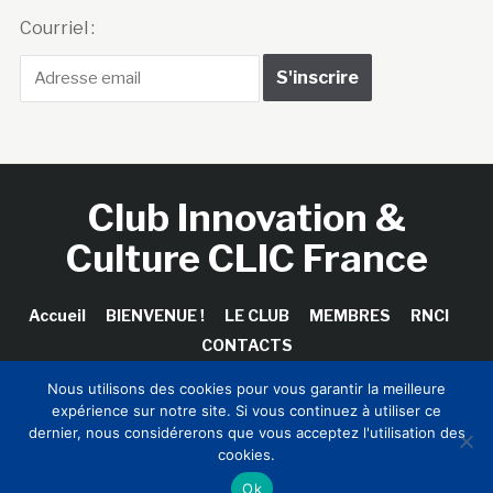
Courriel :
Club Innovation &
Culture CLIC France
Accueil
BIENVENUE !
LE CLUB
MEMBRES
RNCI
CONTACTS
Nous utilisons des cookies pour vous garantir la meilleure
expérience sur notre site. Si vous continuez à utiliser ce
dernier, nous considérerons que vous acceptez l'utilisation des
Copyright © 2026 Club Innovation & Culture CLIC France /
cookies.
Sinapses Conseils
Ok