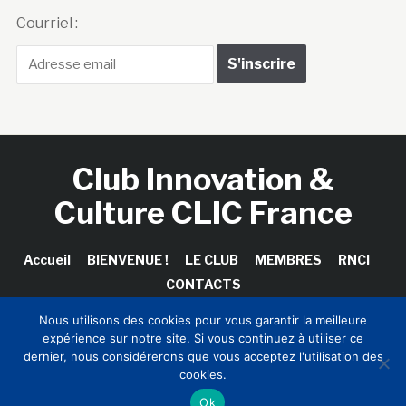
Courriel :
Club Innovation &
Culture CLIC France
Accueil
BIENVENUE !
LE CLUB
MEMBRES
RNCI
CONTACTS
Nous utilisons des cookies pour vous garantir la meilleure
expérience sur notre site. Si vous continuez à utiliser ce
dernier, nous considérerons que vous acceptez l'utilisation des
Copyright © 2026 Club Innovation & Culture CLIC France /
cookies.
Sinapses Conseils
Ok