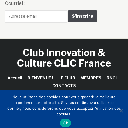
Courriel :
Club Innovation &
Culture CLIC France
Accueil
BIENVENUE !
LE CLUB
MEMBRES
RNCI
CONTACTS
Nous utilisons des cookies pour vous garantir la meilleure
expérience sur notre site. Si vous continuez à utiliser ce
dernier, nous considérerons que vous acceptez l'utilisation des
Copyright © 2026 Club Innovation & Culture CLIC France /
cookies.
Sinapses Conseils
Ok