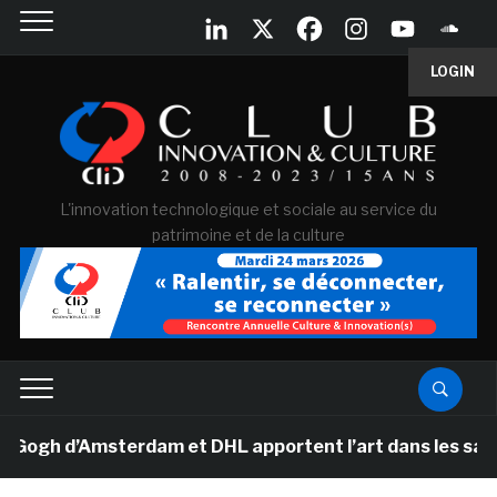
LOGIN
L'innovation technologique et sociale au service du
patrimoine et de la culture
h d’Amsterdam et DHL apportent l’art dans les salles d