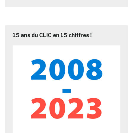
15 ans du CLIC en 15 chiffres !