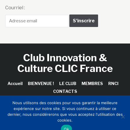
Courriel :
Club Innovation &
Culture CLIC France
Accueil
BIENVENUE !
LE CLUB
MEMBRES
RNCI
CONTACTS
Nous utilisons des cookies pour vous garantir la meilleure
expérience sur notre site. Si vous continuez à utiliser ce
dernier, nous considérerons que vous acceptez l'utilisation des
Copyright © 2026 Club Innovation & Culture CLIC France /
cookies.
Sinapses Conseils
Ok