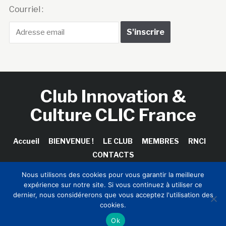
Courriel :
Club Innovation &
Culture CLIC France
Accueil
BIENVENUE !
LE CLUB
MEMBRES
RNCI
CONTACTS
Nous utilisons des cookies pour vous garantir la meilleure
expérience sur notre site. Si vous continuez à utiliser ce
dernier, nous considérerons que vous acceptez l'utilisation des
Copyright © 2026 Club Innovation & Culture CLIC France /
cookies.
Sinapses Conseils
Ok