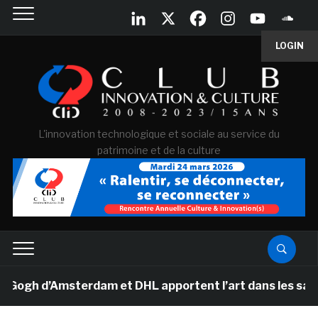
LOGIN
L'innovation technologique et sociale au service du
patrimoine et de la culture
h d’Amsterdam et DHL apportent l’art dans les salles d