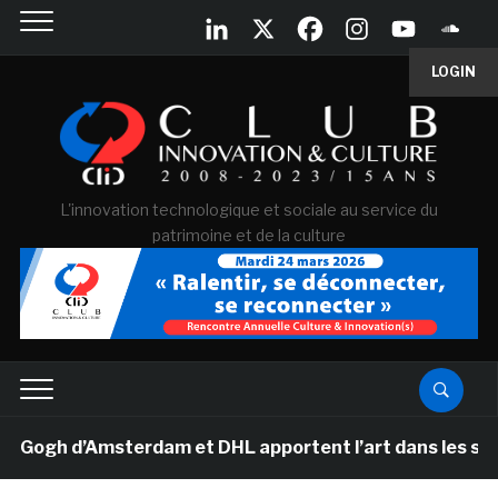
LOGIN
L'innovation technologique et sociale au service du
patrimoine et de la culture
gh d’Amsterdam et DHL apportent l’art dans les salles d