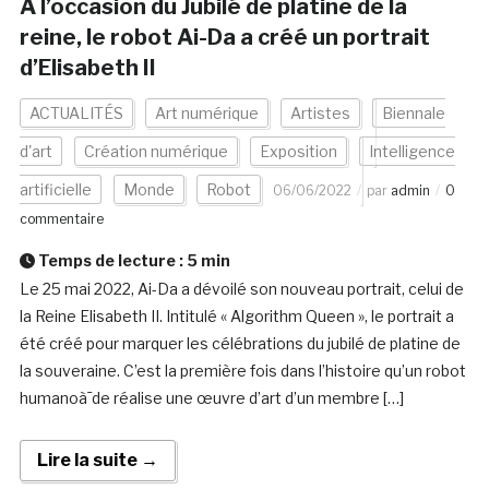
A l’occasion du Jubilé de platine de la
reine, le robot Ai-Da a créé un portrait
d’Elisabeth II
ACTUALITÉS
Art numérique
Artistes
Biennale
d'art
Création numérique
Exposition
Intelligence
artificielle
Monde
Robot
06/06/2022
par
admin
0
commentaire
Temps de lecture :
5
min
Le 25 mai 2022, Ai-Da a dévoilé son nouveau portrait, celui de
la Reine Elisabeth II. Intitulé « Algorithm Queen », le portrait a
été créé pour marquer les célébrations du jubilé de platine de
la souveraine. C’est la première fois dans l’histoire qu’un robot
humanoà¯de réalise une œuvre d’art d’un membre […]
Lire la suite →