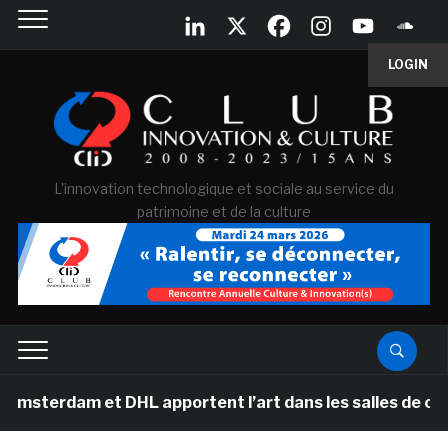
LOGIN
L'innovation technologique et sociale au service du
patrimoine et de la culture
 et DHL apportent l’art dans les salles de classe des é