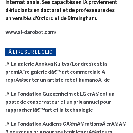
internationale. Ses capacités en IA proviennent
d’étudiants en doctorat et de professeurs des
universités d’Oxford et de Birmingham.
www.ai-darobot.com/
SOURCE: site web Ai-Da
À LIRE SUR LE CLIC
PHOTOS: site web Ai-Da
.Â
La galerie Annkya Kultys (Londres) est la
premiÃ¨re galerie dâ€™art commerciale Ã
Date de première publication: 06/06/2022
reprÃ©senter un artiste robot humanoÃ¯de
.Â
La Fondation Guggenheim et LG crÃ©ent un
poste de conservateur et un prix annuel pour
rapprocher lâ€™art et la technologie
.Â
La Fondation Audiens GÃ©nÃ©rationsÂ crÃ©Ã©
3 nouveaux prix pour soutenir les crÃ©ateurs