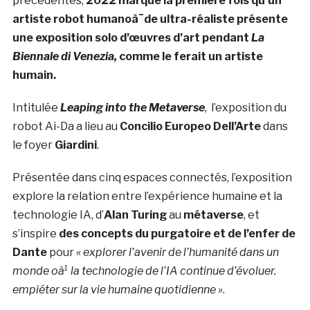
précédentes,
2022 marque la première fois qu’un
artiste robot humanoà¯de ultra-réaliste présente
une exposition solo d’œuvres d’art pendant
La
Biennale di Venezia,
comme le ferait un artiste
humain.
Intitulée
Leaping into the Metaverse
,
l’exposition du
robot Ai-Da a lieu au
Concilio Europeo Dell’Arte
dans
le foyer
G
iardini
.
Présentée dans cinq espaces connectés, l’exposition
explore la relation entre l’expérience humaine et la
technologie IA, d’
Alan Turing
au
métaverse
, et
s’inspire
des concepts du purgatoire et de l’enfer de
Dante
pour
« explorer l’avenir de l’humanité dans un
monde oà¹ la technologie de l’IA continue d’évoluer.
empiéter sur la vie humaine quotidienne »
.