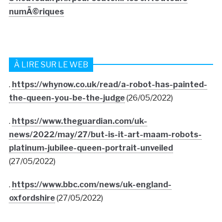
numÃ©riques
À LIRE SUR LE WEB
.
https://whynow.co.uk/read/a-robot-has-painted-
the-queen-you-be-the-judge
(26/05/2022)
.
https://www.theguardian.com/uk-
news/2022/may/27/but-is-it-art-maam-robots-
platinum-jubilee-queen-portrait-unveiled
(27/05/2022)
.
https://www.bbc.com/news/uk-england-
oxfordshire
(27/05/2022)