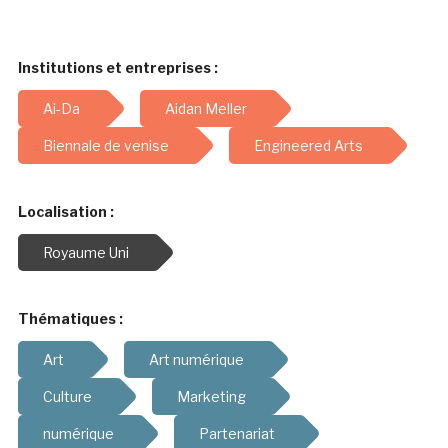
Institutions et entreprises :
Ai-Da
Aidan Meller
Biennale de venise
Engineered Arts
Localisation :
Royaume Uni
Thématiques :
Art
Art numérique
Culture
Marketing
numérique
Partenariat