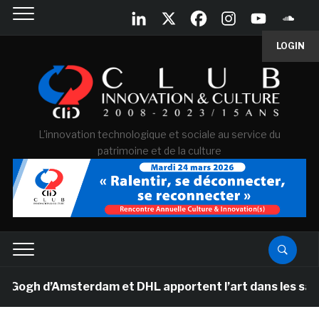
LOGIN
L'innovation technologique et sociale au service du
patrimoine et de la culture
gh d’Amsterdam et DHL apportent l’art dans les salles d