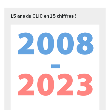
15 ans du CLIC en 15 chiffres !