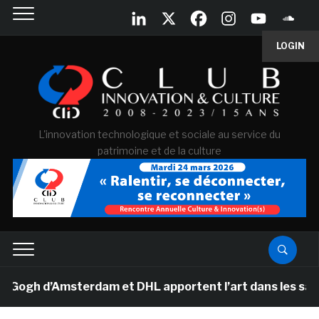
LOGIN
L'innovation technologique et sociale au service du
patrimoine et de la culture
h d’Amsterdam et DHL apportent l’art dans les salles d