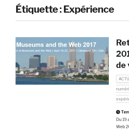
Étiquette :
Expérience
Re
201
de 
ACTU
numér
expér
Temp
Du 19 
Web 20