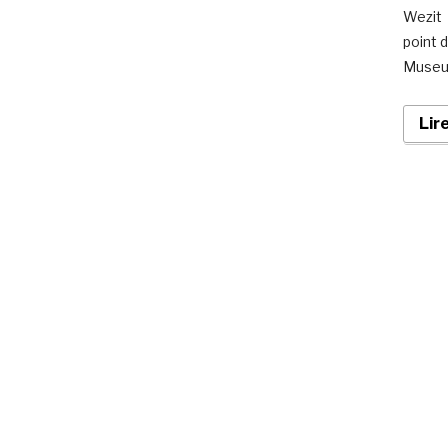
Wezit 
point 
Museu
Lir