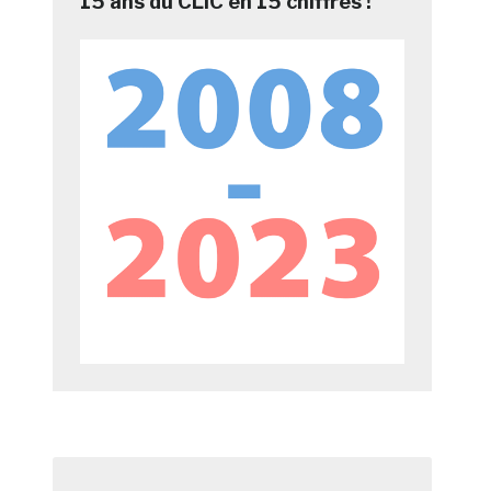
15 ans du CLIC en 15 chiffres !