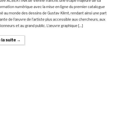
ée ALBERTINA de Vienne franchit une étape majeure de sa
ormation numérique avec la mise en ligne du premier catalogue
né au monde des dessins de Gustav Klimt, rendant ainsi une part
ante de l’œuvre de l’artiste plus accessible aux chercheurs, aux
tionneurs et au grand public. L’œuvre graphique […]
e la suite →