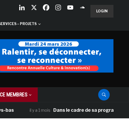
LOGIN
SERVICES – PROJETS
CE MEMBRES
s
Dans le cadre de sa programmation amér
il y a 1 mois