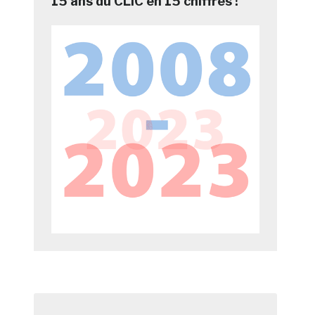
15 ans du CLIC en 15 chiffres !