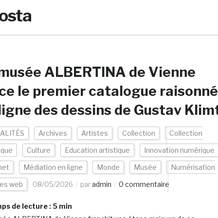
osta
 musée ALBERTINA de Vienne
ce le premier catalogue raisonné
ligne des dessins de Gustav Klim
ALITÉS
Archives
Artistes
Collection
Collection
ique
Culture
Education artistique
Innovation numérique
net
Médiation en ligne
Monde
Musée
Numérisation
tes web
08/05/2026
par
admin
0 commentaire
s de lecture :
5
min