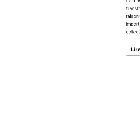
Le mus
transf
raison
import
collec
Lir