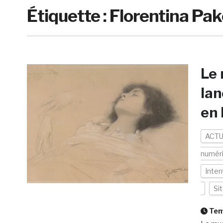
Étiquette :
Florentina Pak
Le
lan
en 
ACTU
numér
Inter
Si
Temp