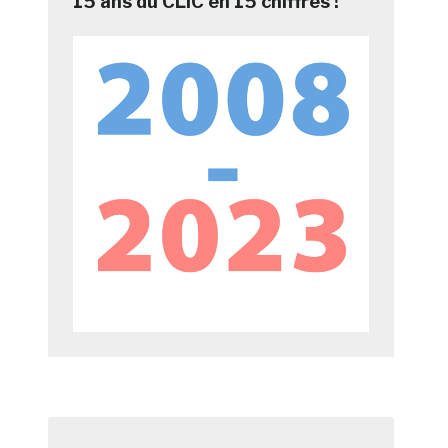
15 ans du CLIC en 15 chiffres !