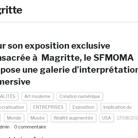
ritte
r son exposition exclusive
nsacrée à Magritte, le SFMOMA
pose une galerie d’interprétatio
mersive
ALITÉS
Art moderne
Création numérique
cratisation
ENTREPRISES
Exposition
Implication du
Monde
Musée
Réalité augmentée
USA
17/08/20
dmin
0 commentaire