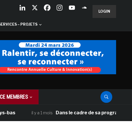
LOGIN
SERVICES – PROJETS
CE MEMBRES
s
Dans le cadre de sa programmation amér
il y a 1 mois