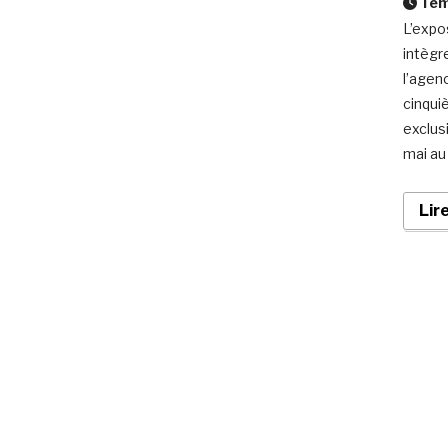
Temp
L’expo
intègr
l’agen
cinqui
exclus
mai au
Lir