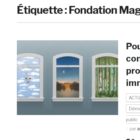
Étiquette :
Fondation Mag
Pou
co
pro
im
ACTU
Démo
public
par
a