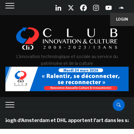
LOGIN
L'innovation technologique et sociale au service du
patrimoine et de la culture
h d’Amsterdam et DHL apportent l’art dans les salles d