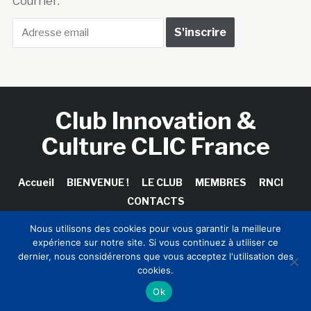
Courriel :
Club Innovation &
Culture CLIC France
Accueil
BIENVENUE !
LE CLUB
MEMBRES
RNCI
CONTACTS
Nous utilisons des cookies pour vous garantir la meilleure
expérience sur notre site. Si vous continuez à utiliser ce
dernier, nous considérerons que vous acceptez l'utilisation des
Copyright © 2026 Club Innovation & Culture CLIC France /
cookies.
Sinapses Conseils
Ok