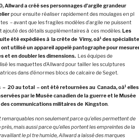
, Allward a créé ses personnages d’argile grandeur
lier
pour ensuite réaliser rapidement des moulages en pl
es – avant que les fragiles modèles d’argile ne puissent
 et ajouté des détails supplémentaires à ces modèles.
Les
ite été expédiées à la crête de
Vimy
, oà¹ des spécialist
rre ont utilisé un appareil appelé pantographe pour mesure
les et en doubler les dimensions.
Les équipes de
isé les maquettes d’Allward pour tailler les sculptures
rices dans d’énormes blocs de calcaire de Seget.
s – 20 au total – ont été retournées au
Canada
, oà¹ elles
servées par le Musée canadien de la guerre et le Musée
t des communications militaires de
Kingston
.
t remarquables non seulement parce qu’elles permettent de
e près, mais aussi parce qu’elles portent les empreintes de la
travaillant le pl tre humide, Allward a laissé des marques