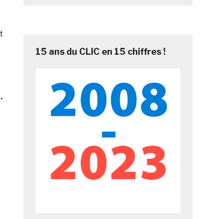
t
15 ans du CLIC en 15 chiffres !
.