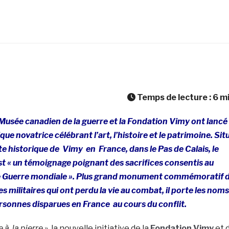
Temps de lecture :
6
m
Musée canadien de la guerre et la Fondation Vimy ont lancé
que novatrice célébrant l’art, l’histoire et le patrimoine.
Sit
te historique de
Vimy
en
France
, dans le Pas de Calais, le
st « un témoignage poignant des sacrifices consentis au
re Guerre mondiale ». Plus grand monument commémoratif 
s militaires qui ont perdu la vie au combat, il porte les noms
ersonnes disparues en
France
au cours du conflit.
e à la pierre »
, la nouvelle initiative de la
Fondation Vimy
et 