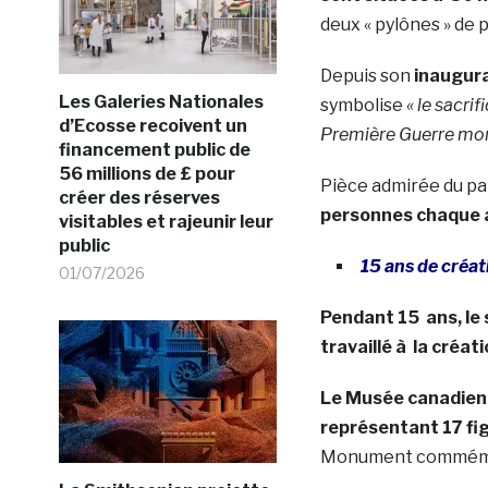
deux « pylônes » de p
Depuis son
inaugura
Les Galeries Nationales
symbolise
« le sacri
d’Ecosse recoivent un
Première Guerre mon
financement public de
56 millions de £ pour
Pièce admirée du pa
créer des réserves
personnes chaque a
visitables et rajeunir leur
public
15 ans de cré
01/07/2026
Pendant 15 ans, le
travaillé à la cré
Le Musée canadien 
représentant 17 fig
Monument commémo