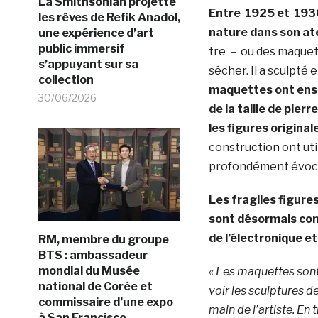
La Smithsonian projette
Entre
1925 et
1930
les rêves de Refik Anadol,
nature dans son ate
une expérience d’art
public immersif
tre – ou des maquett
s’appuyant sur sa
sécher. Il a sculpté
collection
maquettes ont ensu
30/06/2026
de la taille de pie
les figures origina
construction ont util
profondément évocat
Les fragiles figure
sont désormais con
de l’électronique e
RM, membre du groupe
BTS : ambassadeur
mondial du Musée
« Les maquettes son
national de Corée et
voir les sculptures d
commissaire d’une expo
main de l’artiste. En 
à San Francisco