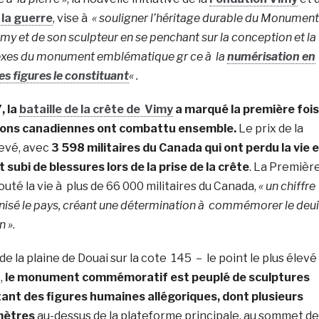
la guerre
, vise à
« souligner l’héritage durable du Monument
imy
et de son sculpteur en se penchant sur la conception et la
exes du monument emblématique gr ce à la
numérisation en
s figures le constituant
« .
, la
bataille de la crête de
Vimy
a marqué la première fois
isions canadiennes ont combattu ensemble.
Le prix de la
levé, avec
3 598 militaires du
Canada
qui ont perdu la vie 
 subi de blessures lors de la prise de la crête
. La Premièr
uté la vie à plus de 66 000 militaires du
Canada
,
« un chiffre
anisé le pays, créant une détermination à commémorer le deui
n »
.
e la plaine de Douai sur la cote 145 – le point le plus élevé
,
le monument commémoratif est peuplé de sculptures
ant des figures humaines allégoriques, dont plusieurs
mètres
au-dessus de la plateforme principale, au sommet de