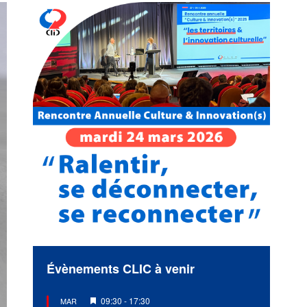
Évènements CLIC à venir
Mis
09:30
-
17:30
MAR