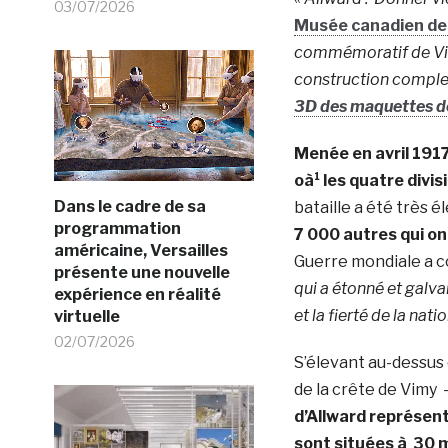
03/07/2026
Musée canadien de 
commémoratif de
V
construction compl
3D des maquettes de
Menée en avril 1917
oà¹ les quatre div
Dans le cadre de sa
bataille a été très é
programmation
7 000 autres qui ont
américaine, Versailles
Guerre mondiale a co
présente une nouvelle
qui a étonné et galv
expérience en réalité
et la fierté de la natio
virtuelle
02/07/2026
S’élevant au-dessus d
de la crête de Vimy -
d’Allward représent
sont situées à 30 