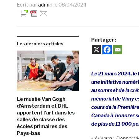
Ecrit par
admin
le
08/04/2024
Partager :
Les derniers articles
Le 21 mars 2024, le 
une initiative numéri
au sommet de la crê
mémorial de Vimy
e
Le musée Van Gogh
d’Amsterdam et DHL
cours de la Premiè
apportent l’art dans les
Canada
à honorer se
salles de classe des
de plus de 11 000 p
écoles primaires des
Pays-bas
« Allward :
Donner
vi