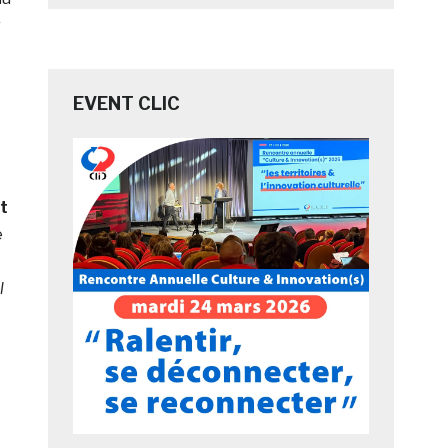
EVENT CLIC
et
e
l