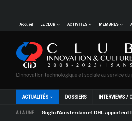
Accueil
LE CLUB
ACTIVITES
MEMBRES
L'innovation technologique et sociale au service du 
ACTUALITÉS
DOSSIERS
INTERVIEWS / 
usée Van Gogh d’Amsterdam et DHL apportent l’art dans l
A LA UNE