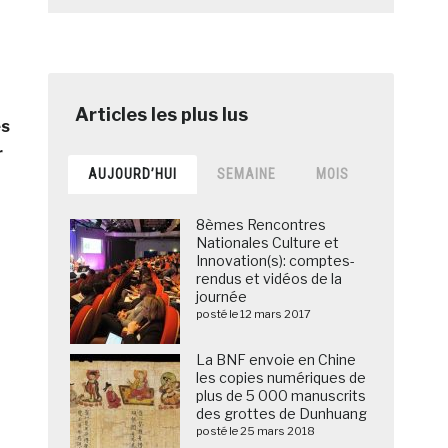
es
r
AUJOURD’HUI
SEMAINE
MOIS
8èmes Rencontres
Nationales Culture et
Innovation(s): comptes-
rendus et vidéos de la
journée
posté le 12 mars 2017
La BNF envoie en Chine
les copies numériques de
plus de 5 000 manuscrits
des grottes de Dunhuang
posté le 25 mars 2018