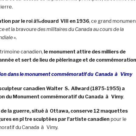
ierre.
tion par le roi à‰douard VIII en 1936
, ce grand monumen
fice et la bravoure des militaires du
Canada
au cours de la
diale ».
trimoine canadien,
le monument attire des milliers de
nnée et sert de lieu de pèlerinage et de commémoration
ation dans le monument commémoratif du
Canada
à
Vimy
 sculpteur canadien Walter S. Allward (1875-1955) a
ation du Monument commémoratif du
Canada
à
Vimy
.
de la guerre, situé à Ottawa, conserve 12 maquettes
ures en pl tre sculptées par l’artiste canadien
pour le
ratif du
Canada
à
Vimy
.