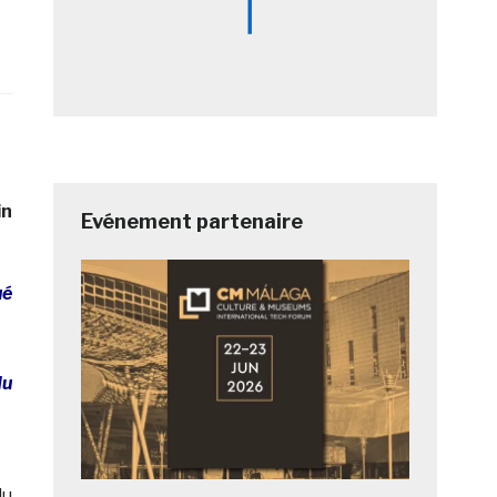
in
Evénement partenaire
ué
du
du