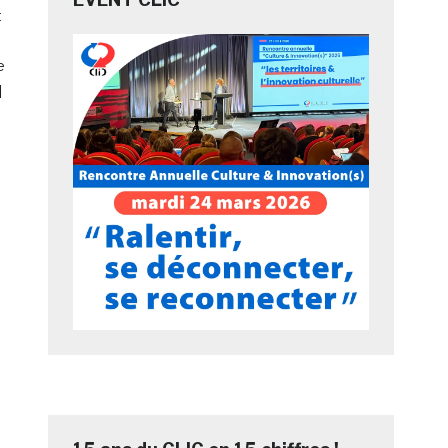
t
e
]