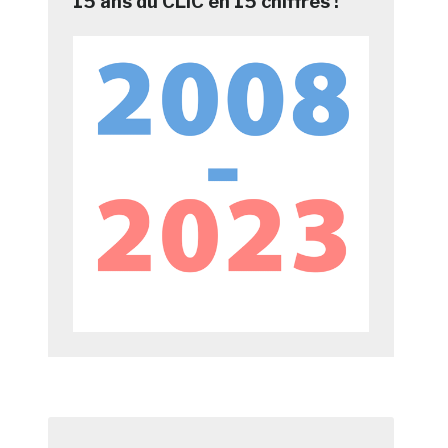
15 ans du CLIC en 15 chiffres !