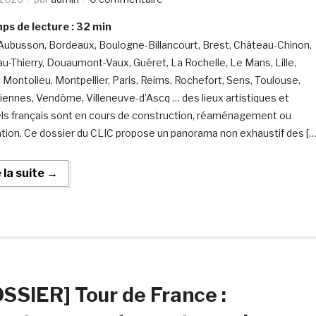
s de lecture :
32
min
 Aubusson, Bordeaux, Boulogne-Billancourt, Brest, Château-Chinon,
u-Thierry, Douaumont-Vaux, Guéret, La Rochelle, Le Mans, Lille,
 Montolieu, Montpellier, Paris, Reims, Rochefort, Sens, Toulouse,
iennes, Vendôme, Villeneuve-d’Ascq … des lieux artistiques et
els français sont en cours de construction, réaménagement ou
tion. Ce dossier du CLIC propose un panorama non exhaustif des […
e la suite →
SSIER] Tour de France :