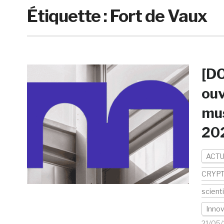
Étiquette :
Fort de Vaux
[DO
ouv
mus
20
ACTU
CRYP
scient
Innov
21/05