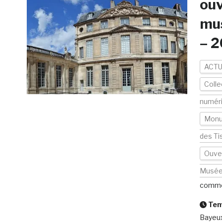
ouv
mus
– 2
ACTU
Colle
numér
Mon
des Ti
Ouver
Musé
comme
Temp
Bayeux