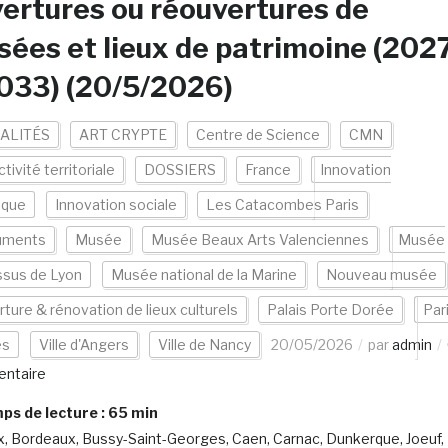
ertures ou réouvertures de
ées et lieux de patrimoine (202
033) (20/5/2026)
ALITÉS
ART CRYPTE
Centre de Science
CMN
ctivité territoriale
DOSSIERS
France
Innovation
ique
Innovation sociale
Les Catacombes Paris
uments
Musée
Musée Beaux Arts Valenciennes
Musée
ssus de Lyon
Musée national de la Marine
Nouveau musée
ture & rénovation de lieux culturels
Palais Porte Dorée
Par
es
Ville d'Angers
Ville de Nancy
20/05/2026
par
admin
ntaire
s de lecture :
65
min
, Bordeaux, Bussy-Saint-Georges, Caen, Carnac, Dunkerque, Joeuf,