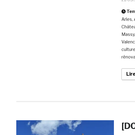
Temp
Arles,
Châtea
Massy,
Valenc
cultur
rénova
Lir
[DO