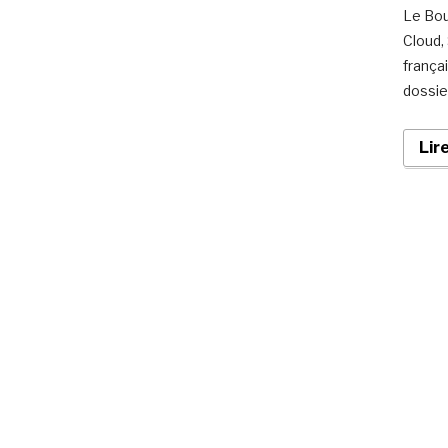
Le Bour
Cloud, 
frança
dossie
Lir