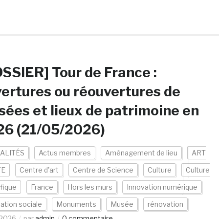
SSIER] Tour de France :
ertures ou réouvertures de
ées et lieux de patrimoine en
26 (21/05/2026)
ALITÉS
Actus membres
Aménagement de lieu
ART
TE
Centre d'art
Centre de Science
Culture
Culture
ifique
France
Hors les murs
Innovation numérique
ation sociale
Monuments
Musée
rénovation
/2026
par
admin
0 commentaire