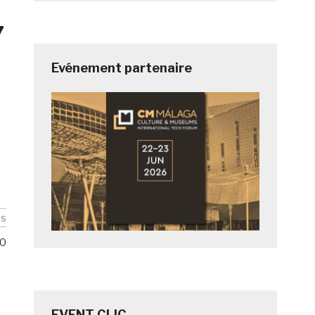
7
Evénement partenaire
is
0
EVENT CLIC