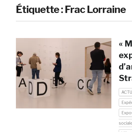
Étiquette :
Frac Lorraine
« M
exp
d’a
St
ACTU
Expér
Expos
social