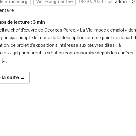
 de Strasbourg
Visite augmentée
08/10/2024
par
admin
0
ntaire
s de lecture :
3
min
’œil au chef d’œuvre de Georges Perec, « La Vie, mode d’emploi », don
it principal adopte le mode de la description comme point de départ 
ration, ce projet d’exposition s’intéresse aux œuvres dites « à
oles » qui parcourent la création contemporaine depuis les années
 […]
e la suite →