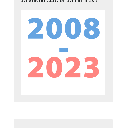
15 ans du CLIC en 15 chiffres !