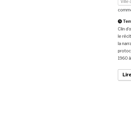
Ville
comme
Temp
Clin d
le réc
la nar
protoc
1960 à
Lir