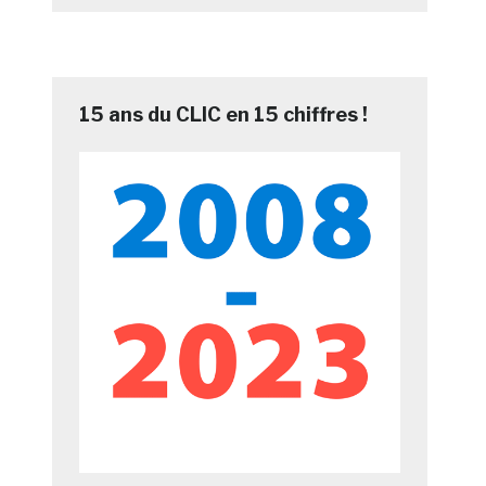
15 ans du CLIC en 15 chiffres !