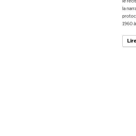
le réc
la nar
protoc
1960 à
Lir