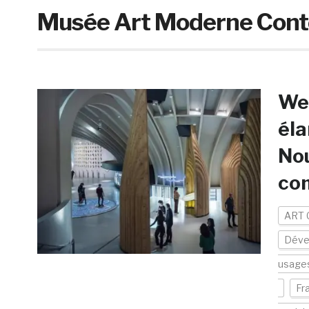
Musée Art Moderne Cont
Web
éla
Nou
com
ART 
Déve
usage
Fr