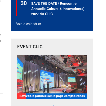
30
e
en
SAVE THE DATE / Rencontre
avant
Annuelle Culture & Innovation(s)
2027 du CLIC
Voir le calendrier
e
r
EVENT CLIC