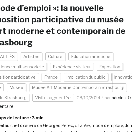
ode d’emploi »: la nouvelle
osition participative du musée
rt moderne et contemporain de
rasbourg
ALITÉS
Artistes
Culture
Education artistique
ience multisensorielle
Expérience visiteur
Exposition
ition participative
France
Implication du public
Innovati
e
Musée
Musée Art Moderne Contemporain Strasbourg
 de Strasbourg
Visite augmentée
08/10/2024
par
admin
0
ntaire
s de lecture :
3
min
’œil au chef d’œuvre de Georges Perec, « La Vie, mode d’emploi », don