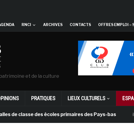
AGENDA
RNCI
ARCHIVES
CONTACTS
OFFRES EMPLOI – 
patrimoine et de la culture
OPINIONS
PRATIQUES
LIEUX CULTURELS
ESPA
e classe des écoles primaires des Pays-bas
il y a 1 m