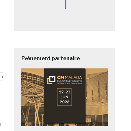
Evénement partenaire
on
t