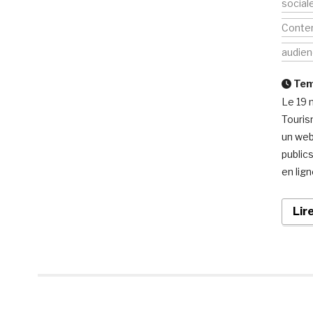
social
Conte
audie
Temp
Le 19 
Touris
un web
public
en lig
Lir