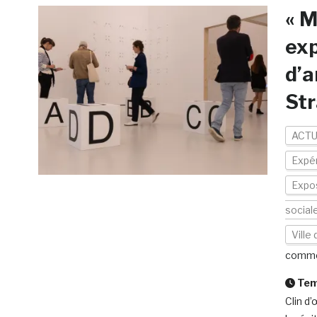
« M
exp
d’a
St
ACTU
Expér
Expos
social
Ville
comme
Temp
Clin d