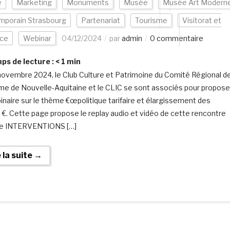
e
Marketing
Monuments
Musée
Musée Art Modern
mporain Strasbourg
Partenariat
Tourisme
Visitorat et
nce
Webinar
04/12/2024
par
admin
0 commentaire
s de lecture :
< 1
min
novembre 2024, le Club Culture et Patrimoine du Comité Régional d
me de Nouvelle-Aquitaine et le CLIC se sont associés pour propose
inaire sur le thème €œpolitique tarifaire et élargissement des
s €. Cette page propose le replay audio et vidéo de cette rencontre
ne INTERVENTIONS […]
e la suite →