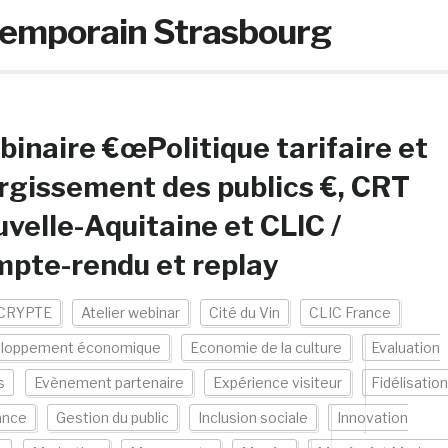
emporain Strasbourg
inaire €œPolitique tarifaire et
rgissement des publics €, CRT
velle-Aquitaine et CLIC /
pte-rendu et replay
CRYPTE
Atelier webinar
Cité du Vin
CLIC France
loppement économique
Economie de la culture
Evaluation
s
Evènement partenaire
Expérience visiteur
Fidélisation
ance
Gestion du public
Inclusion sociale
Innovation