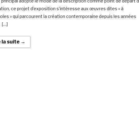
it principal adopte le mode de la description comme point de départ 
ration, ce projet d’exposition s’intéresse aux œuvres dites « à
oles » qui parcourent la création contemporaine depuis les années
 […]
e la suite →