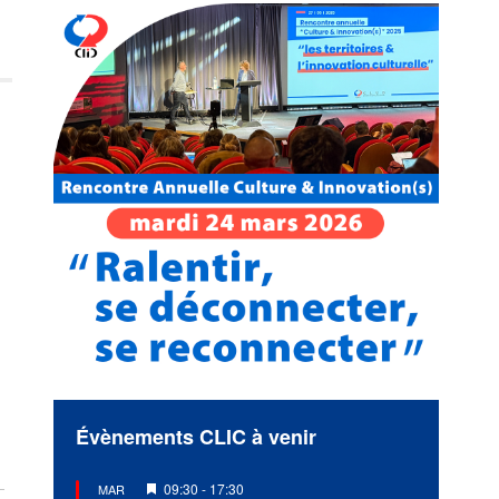
Évènements CLIC à venir
Mis
09:30
-
17:30
MAR