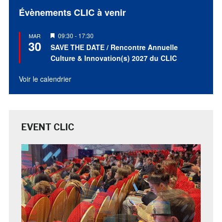
Évènements CLIC à venir
Mis
09:30
-
17:30
MAR
30
en
SAVE THE DATE / Rencontre Annuelle
avant
Culture & Innovation(s) 2027 du CLIC
Voir le calendrier
EVENT CLIC