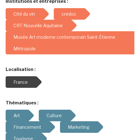
Institutions et entreprises :
Cité du vin
credoc
CRT Nouvelle Aquitaine
Musée Art moderne contemporain Saint-Étienne
Métropole
Localisation :
France
Thématiques :
Art
Culture
Financement
Marketing
Tourisme