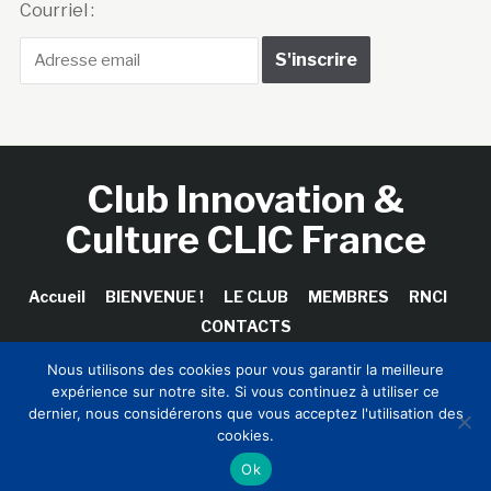
Courriel :
Club Innovation &
Culture CLIC France
Accueil
BIENVENUE !
LE CLUB
MEMBRES
RNCI
CONTACTS
Nous utilisons des cookies pour vous garantir la meilleure
expérience sur notre site. Si vous continuez à utiliser ce
dernier, nous considérerons que vous acceptez l'utilisation des
Copyright © 2026 Club Innovation & Culture CLIC France /
cookies.
Sinapses Conseils
Ok