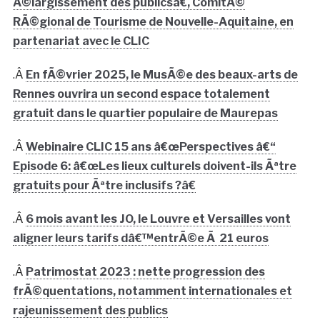
Ã©largissement des publicsâ€, ComitÃ©
RÃ©gional de Tourisme de Nouvelle-Aquitaine, en
partenariat avec le CLIC
.Â
En fÃ©vrier 2025, le MusÃ©e des beaux-arts de
Rennes ouvrira un second espace totalement
gratuit dans le quartier populaire de Maurepas
.Â
Webinaire CLIC 15 ans â€œPerspectives â€“
Episode 6: â€œLes lieux culturels doivent-ils Ãªtre
gratuits pour Ãªtre inclusifs ?â€
.Â
6 mois avant les JO, le Louvre et Versailles vont
aligner leurs tarifs dâ€™entrÃ©e Ã 21 euros
.Â
Patrimostat 2023 : nette progression des
frÃ©quentations, notamment internationales et
rajeunissement des publics