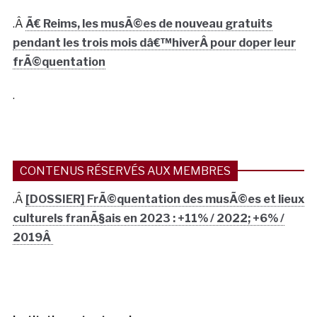
.Â
Ã€ Reims, les musÃ©es de nouveau gratuits
pendant les trois mois dâ€™hiverÂ pour doper leur
frÃ©quentation
.
CONTENUS RÉSERVÉS AUX MEMBRES
.Â
[DOSSIER] FrÃ©quentation des musÃ©es et lieux
culturels franÃ§ais en 2023 : +11% / 2022; +6% /
2019Â