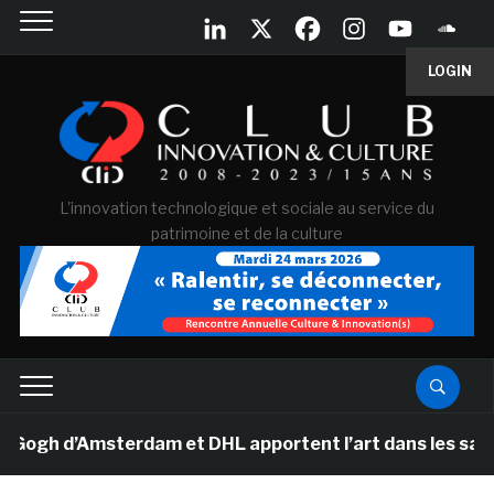
LOGIN
L'innovation technologique et sociale au service du
patrimoine et de la culture
h d’Amsterdam et DHL apportent l’art dans les salles d