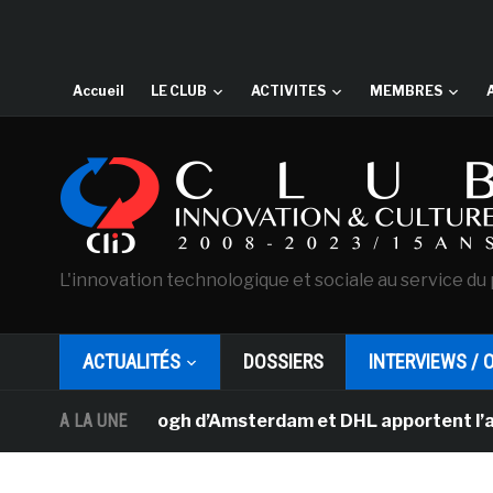
Accueil
LE CLUB
ACTIVITES
MEMBRES
L'innovation technologique et sociale au service du 
ACTUALITÉS
DOSSIERS
INTERVIEWS / 
ée Van Gogh d’Amsterdam et DHL apportent l’art dans le
A LA UNE