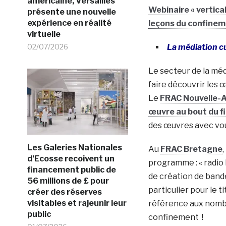
américaine, Versailles
Webinaire « vertica
présente une nouvelle
expérience en réalité
leçons du confineme
virtuelle
02/07/2026
La médiation cu
Le secteur de la mé
faire découvrir les œ
Le
FRAC Nouvelle-A
œuvre au bout du fi
des œuvres avec vous
Les Galeries Nationales
Au
FRAC Bretagne
d’Ecosse recoivent un
programme : « radio 
financement public de
de création de bande
56 millions de £ pour
particulier pour le 
créer des réserves
visitables et rajeunir leur
référence aux nombre
public
confinement !