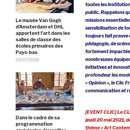
toutes les institutio
public. Rappelons q
missions essentielles
Le musée Van Gogh
d’Amsterdam et DHL
sensibilisation de t
apportent l’art dans les
toujours fait preuve 
salles de classe des
pédagogie, de scéno
écoles primaires des
fortement impactées 
Pays-bas
nombreuses équipes d
03/07/2026
initiatives et innov
profondeur les mod
« Opinion », le Clic 
communication et réd
[EVENT CLIC] Le CLIC
Dans le cadre de sa
jeudi 20 mai 2021, d
programmation
thème « Art Contemp