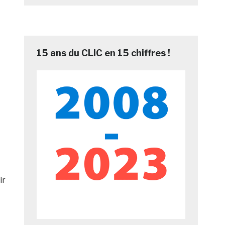
15 ans du CLIC en 15 chiffres !
ir