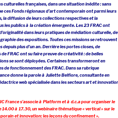
ns culturelles françaises, dans une situation inédite : sans
ue ces Fonds régionaux d’art contemporain ont parmi leurs
, la diffusion de leurs collections respectives et la
ous les publics à la création émergente. Les 23 FRAC ont
d’originalité dans leurs pratiques de médiation culturelle, de
graphie des expositions. Toutes ces missions se retrouvent
depuis plus d’un an. Derrière les portes closes, de
e FRAC ont su faire preuve de créativité : de belles
ations se sont déployées. Certaines transformeront en
es de fonctionnement des FRAC. Dans sa rubrique
France donne la parole à
Juliette Belfiore, consultante en
actrice web spécialisée dans les secteurs art et innovatio
 France s’associe à Platform et à d.c.a pour organiser le
e 14.00 à 17.30, un webinaire thématique « vertical » sur le
orain et innovation: les leçons du confinement ».