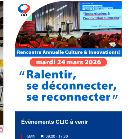
Évènements CLIC à venir
Mis
09:30
-
17:30
MAR