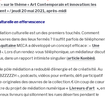
l » sur le thème « Art Contemporain et innovation: les
nt » / jeudi 20 mai 2021, après-midi
lturelle en effervescence
diation culturelle est un des premiers touchés. Comment
uvres dans des lieux fermés ? Il suffit parfois de téléphoner 
quitaine
MECA a développé un concept efficace : «
Une
l
». Lors d’un rendez-vous téléphonique, un médiateur discu
, dans un rapport intimiste singulier (
article Konbini
).
, le pôle médiation a redoublé d’énergie et de créativité. Au
BZZZZZH », podcasts, vidéos pour enfants, défi participatif
-originales des œuvres de la collection. €‹Un coup de cœur
titre du projet de médiation numérique
«
Livreurs d’art
»,
en
ux livreurs qui sillonnent les rues désertes pendant le