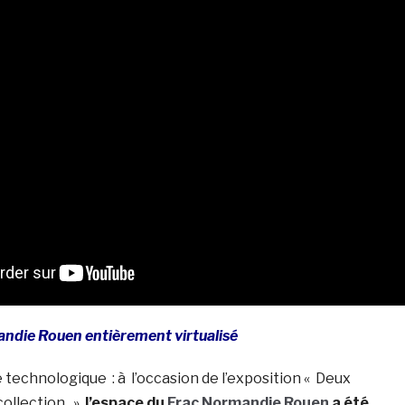
die Rouen entièrement virtualisé
technologique : à l’occasion de l’exposition « Deux
collection »,
l’espace du
Frac Normandie Rouen
a été