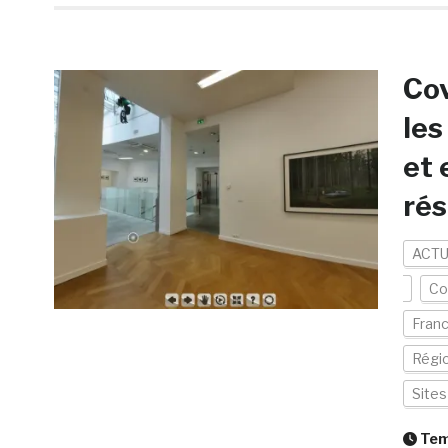
Cov
les
et 
rés
ACTU
Co
Fran
Régi
Site
Temp