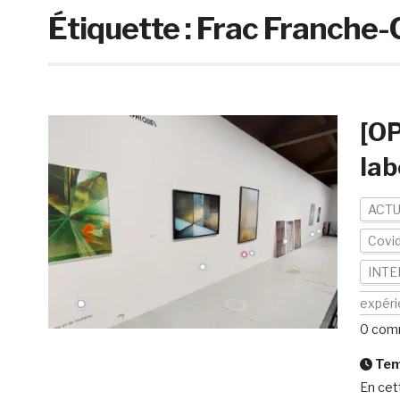
Étiquette :
Frac Franche
[OP
lab
ACTU
Covi
INTE
expér
0 com
Temp
En cet