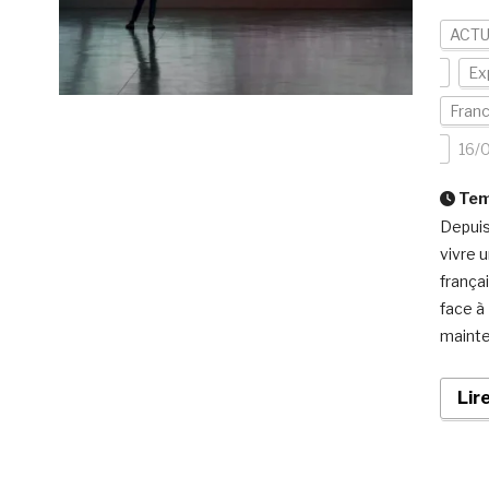
ACTU
Ex
Fran
16/
Temp
Depuis
vivre u
frança
face à
mainte
Lir