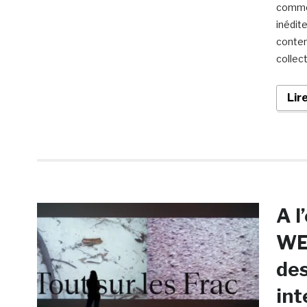
comme 
inédit
contem
collect
Lir
A l
WEF
des
int