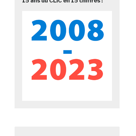
15 ans du CLIC en 15 chiffres !
t