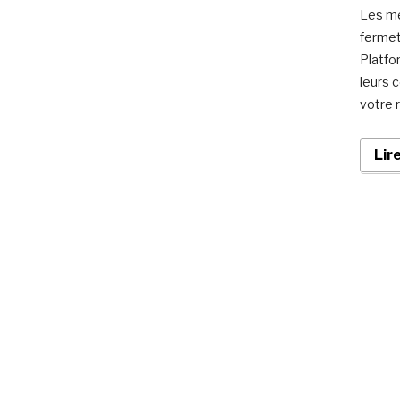
Les me
fermet
Platfo
leurs 
votre 
Lir