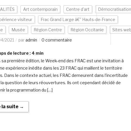
ALITÉS
Art contemporain
Centre d'art
Démocratisatio
périence visiteur
Frac Grand Large â€” Hauts-de-France
ce
Musée
Région Centre
Région Occitanie
Sites we
04/2021
par
admin
0 commentaire
s de lecture :
4
min
 sa première édition, le Week-end des FRAC est une invitation à
ne expérience inédite dans les 23 FRAC qui maillent le territoire
is. Dans le contexte actuel, les FRAC demeurent dans l’incertitude
 la question de leurs réouvertures. Ils ont cependant décidé de
nir la programmation du […]
e la suite →