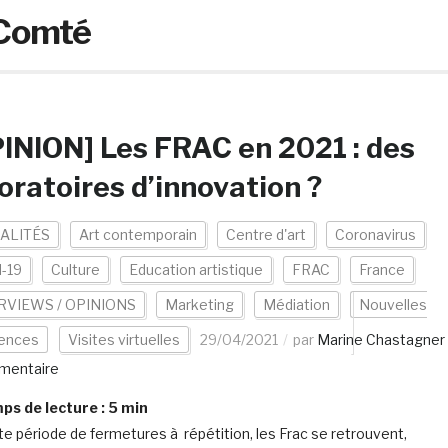
-Comté
INION] Les FRAC en 2021 : des
oratoires d’innovation ?
ALITÉS
Art contemporain
Centre d'art
Coronavirus
d-19
Culture
Education artistique
FRAC
France
RVIEWS / OPINIONS
Marketing
Médiation
Nouvelles
iences
Visites virtuelles
29/04/2021
par
Marine Chastagner
mentaire
s de lecture :
5
min
te période de fermetures à répétition, les Frac se retrouvent,