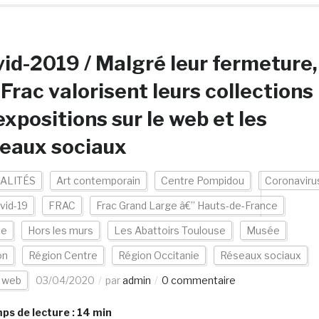
id-2019 / Malgré leur fermeture,
 Frac valorisent leurs collections
expositions sur le web et les
eaux sociaux
ALITÉS
Art contemporain
Centre Pompidou
Coronaviru
vid-19
FRAC
Frac Grand Large â€” Hauts-de-France
ce
Hors les murs
Les Abattoirs Toulouse
Musée
on
Région Centre
Région Occitanie
Réseaux sociaux
s web
03/04/2020
par
admin
0 commentaire
s de lecture :
14
min