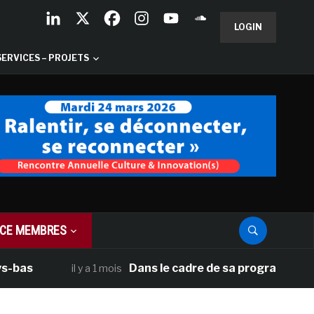
LOGIN
SERVICES – PROJETS
CE MEMBRES
s
Dans le cadre de sa programmation amér
il y a 1 mois