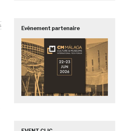
s
Evénement partenaire
t
EVENT CLIC