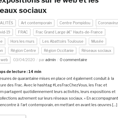
expositions sur le web et les
eaux sociaux
ALITÉS
Art contemporain
Centre Pompidou
Coronaviru
vid-19
FRAC
Frac Grand Large â€” Hauts-de-France
ce
Hors les murs
Les Abattoirs Toulouse
Musée
on
Région Centre
Région Occitanie
Réseaux sociaux
s web
03/04/2020
par
admin
0 commentaire
s de lecture :
14
min
sures de quarantaine mises en place ont également conduit à la
ure des Frac. Avec le hashtag #LesFracChezVous, les Frac et
rm partagent quotidiennement leurs activités, leurs expositions et
collections autrement sur leurs réseaux sociaux. « En accompagnan
rencontre à l’art contemporain, en mettant en avant les œuvres […]