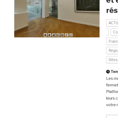
et 
rés
ACTU
Co
Fran
Régi
Site
Temp
Les me
fermet
Platfo
leurs 
votre 