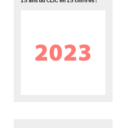
15 ans du CLIC en 15 chiffres !