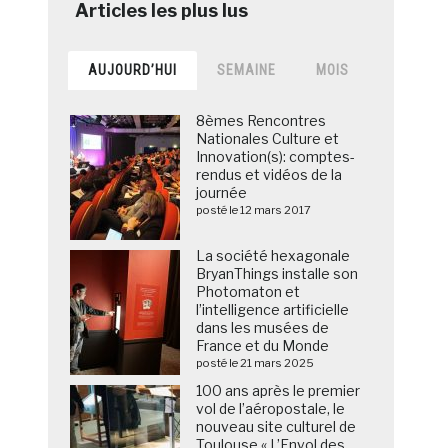
AUJOURD’HUI
SEMAINE
MOIS
8èmes Rencontres
Nationales Culture et
Innovation(s): comptes-
rendus et vidéos de la
journée
posté le 12 mars 2017
La société hexagonale
BryanThings installe son
Photomaton et
l’intelligence artificielle
dans les musées de
France et du Monde
posté le 21 mars 2025
100 ans après le premier
vol de l’aéropostale, le
nouveau site culturel de
Toulouse « L’Envol des