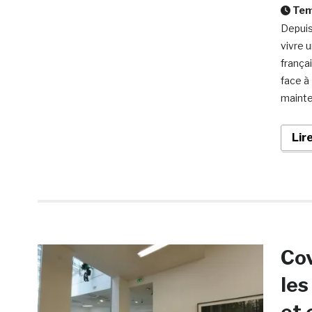
Temp
Depuis
vivre u
frança
face à
mainte
Lir
Cov
les