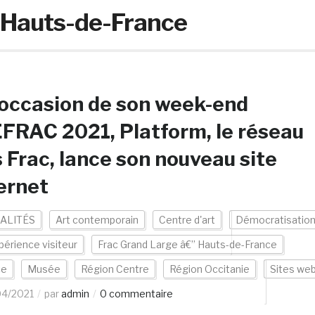
 Hauts-de-France
’occasion de son week-end
RAC 2021, Platform, le réseau
 Frac, lance son nouveau site
ernet
ALITÉS
Art contemporain
Centre d'art
Démocratisatio
périence visiteur
Frac Grand Large â€” Hauts-de-France
ce
Musée
Région Centre
Région Occitanie
Sites we
04/2021
par
admin
0 commentaire