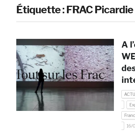
Étiquette :
FRAC Picardie
A l
WEF
des
int
ACTU
Ex
Fran
16/