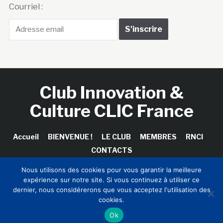
Courriel :
Club Innovation &
Culture CLIC France
Accueil
BIENVENUE !
LE CLUB
MEMBRES
RNCI
CONTACTS
Nous utilisons des cookies pour vous garantir la meilleure
expérience sur notre site. Si vous continuez à utiliser ce
dernier, nous considérerons que vous acceptez l'utilisation des
Copyright © 2026 Club Innovation & Culture CLIC France /
cookies.
Sinapses Conseils
Ok