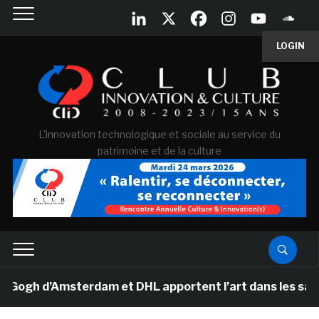
LOGIN
L'innovation technologique et sociale au service du
patrimoine et de la culture
gh d’Amsterdam et DHL apportent l’art dans les salles d