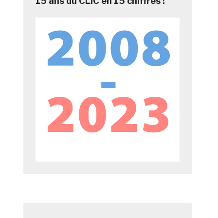
15 ans du CLIC en 15 chiffres !