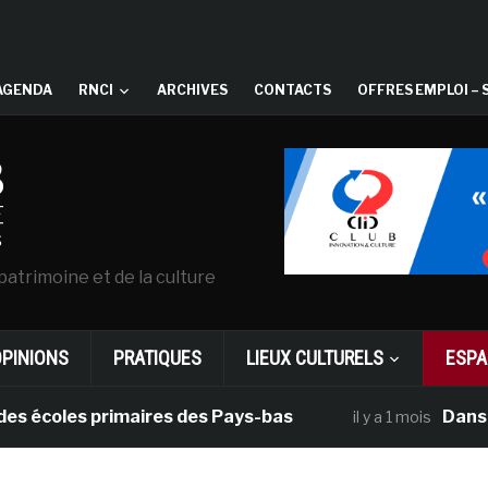
AGENDA
RNCI
ARCHIVES
CONTACTS
OFFRES EMPLOI – 
patrimoine et de la culture
OPINIONS
PRATIQUES
LIEUX CULTURELS
ESPA
oles primaires des Pays-bas
Dans le cad
il y a 1 mois