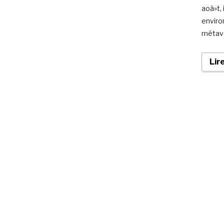
aoà»t, 
enviro
métave
Lir