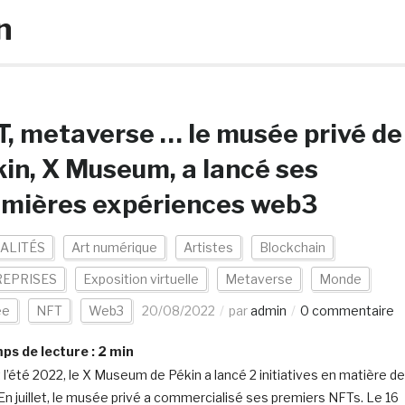
n
, metaverse … le musée privé de
in, X Museum, a lancé ses
emières expériences web3
ALITÉS
Art numérique
Artistes
Blockchain
EPRISES
Exposition virtuelle
Metaverse
Monde
ée
NFT
Web3
20/08/2022
par
admin
0 commentaire
s de lecture :
2
min
 l’été 2022, le X Museum de Pékin a lancé 2 initiatives en matière de
En juillet, le musée privé a commercialisé ses premiers NFTs. Le 16