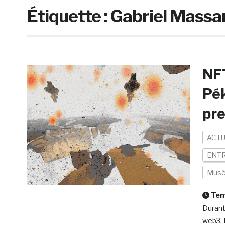
Étiquette :
Gabriel Massa
NFT
Pék
pr
ACTU
ENTR
Mus
Temp
Durant
web3. 