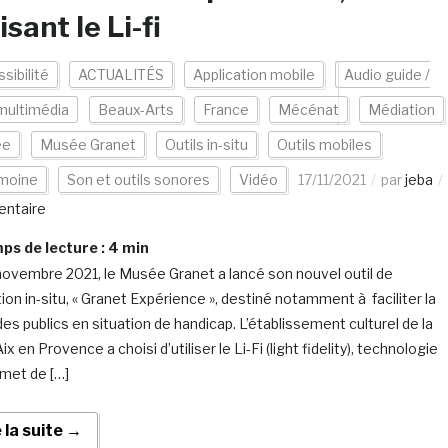
lisant le Li-fi
sibilité
ACTUALITÉS
Application mobile
Audio guide /
multimédia
Beaux-Arts
France
Mécénat
Médiation
ée
Musée Granet
Outils in-situ
Outils mobiles
imoine
Son et outils sonores
Vidéo
17/11/2021
par
jeba
ntaire
s de lecture :
4
min
novembre 2021, le Musée Granet a lancé son nouvel outil de
ion in-situ, « Granet Expérience », destiné notamment à faciliter la
des publics en situation de handicap. L’établissement culturel de la
’Aix en Provence a choisi d’utiliser le Li-Fi (light fidelity), technologie
rmet de […]
e la suite →