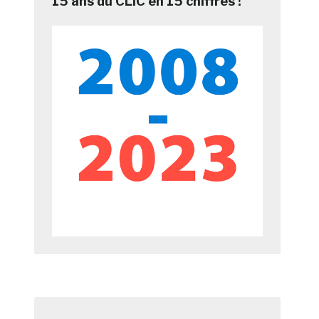
15 ans du CLIC en 15 chiffres !