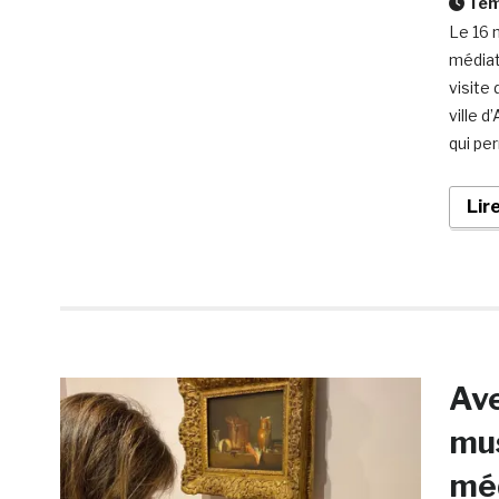
Temp
Le 16 
médiat
visite 
ville d
qui pe
Lir
Ave
mus
méd