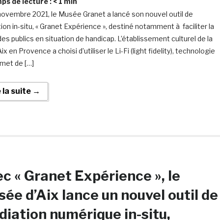
s de lecture :
< 1
min
novembre 2021, le Musée Granet a lancé son nouvel outil de
ion in-situ, « Granet Expérience », destiné notamment à faciliter la
des publics en situation de handicap. L’établissement culturel de la
’Aix en Provence a choisi d’utiliser le Li-Fi (light fidelity), technologie
rmet de […]
e la suite →
c « Granet Expérience », le
ée d’Aix lance un nouvel outil de
iation numérique in-situ,