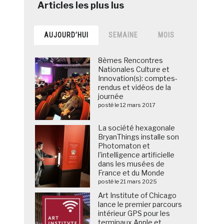
AUJOURD’HUI
SEMAINE
MOIS
8èmes Rencontres
Nationales Culture et
Innovation(s): comptes-
rendus et vidéos de la
journée
posté le 12 mars 2017
La société hexagonale
BryanThings installe son
Photomaton et
l’intelligence artificielle
dans les musées de
France et du Monde
posté le 21 mars 2025
Art Institute of Chicago
lance le premier parcours
intérieur GPS pour les
terminaux Apple et