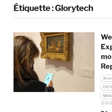
Étiquette :
Glorytech
Web
Exp
mob
Rep
Acces
ENTR
Médi
12/12/