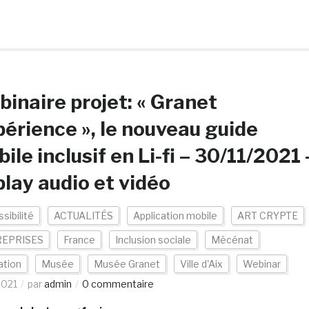
inaire projet: « Granet
érience », le nouveau guide
ile inclusif en Li-fi – 30/11/2021 
lay audio et vidéo
sibilité
ACTUALITÉS
Application mobile
ART CRYPTE
EPRISES
France
Inclusion sociale
Mécénat
ation
Musée
Musée Granet
Ville d'Aix
Webinar
2021
par
admin
0 commentaire