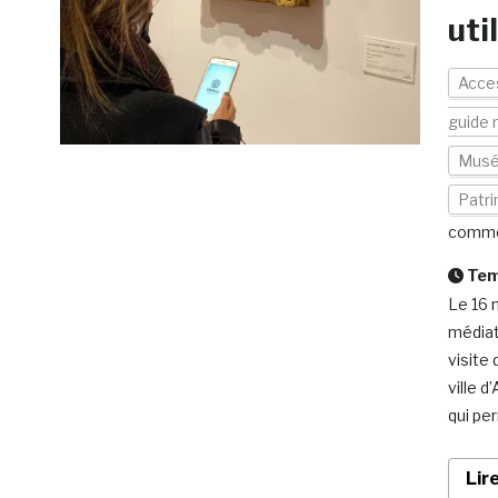
uti
Acces
guide 
Mus
Patr
comme
Temp
Le 16 
médiat
visite 
ville d
qui pe
Lir