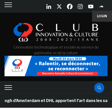
LOGIN
L'innovation technologique et sociale au service du
patrimoine et de la culture
h d’Amsterdam et DHL apportent l’art dans les salles de