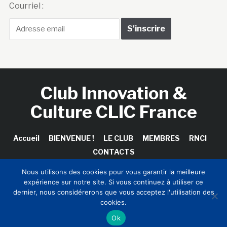
Courriel :
Club Innovation &
Culture CLIC France
Accueil
BIENVENUE !
LE CLUB
MEMBRES
RNCI
CONTACTS
Nous utilisons des cookies pour vous garantir la meilleure
expérience sur notre site. Si vous continuez à utiliser ce
dernier, nous considérerons que vous acceptez l'utilisation des
Copyright © 2026 Club Innovation & Culture CLIC France /
cookies.
Sinapses Conseils
Ok