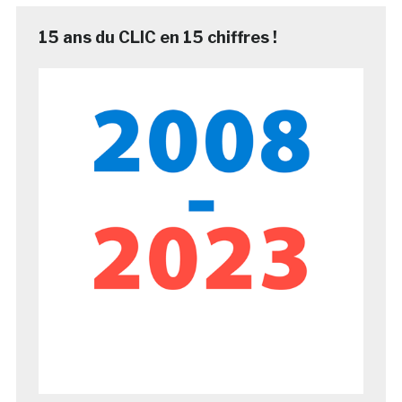
15 ans du CLIC en 15 chiffres !