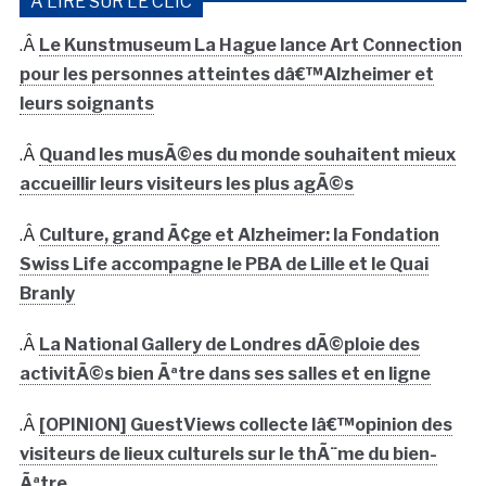
À LIRE SUR LE CLIC
.Â
Le Kunstmuseum La Hague lance Art Connection
pour les personnes atteintes dâ€™Alzheimer et
leurs soignants
.Â
Quand les musÃ©es du monde souhaitent mieux
accueillir leurs visiteurs les plus agÃ©s
.Â
Culture, grand Ã¢ge et Alzheimer: la Fondation
Swiss Life accompagne le PBA de Lille et le Quai
Branly
.Â
La National Gallery de Londres dÃ©ploie des
activitÃ©s bien Ãªtre dans ses salles et en ligne
.Â
[OPINION] GuestViews collecte lâ€™opinion des
visiteurs de lieux culturels sur le thÃ¨me du bien-
Ãªtre