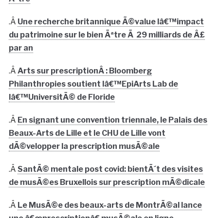
.Â
Une recherche britannique Ã©value lâ€™impact
du patrimoine sur le bien Ãªtre Ã 29 milliards de Â£
par an
.Â
Arts sur prescriptionÂ : Bloomberg
Philanthropies soutient lâ€™EpiArts Lab de
lâ€™UniversitÃ© de Floride
.Â
En signant une convention triennale, le Palais des
Beaux-Arts de Lille et le CHU de Lille vont
dÃ©velopper la prescription musÃ©ale
.Â
SantÃ© mentale post covid: bientÃ´t des visites
de musÃ©es Bruxellois sur prescription mÃ©dicale
.Â
Le MusÃ©e des beaux-arts de MontrÃ©al lance