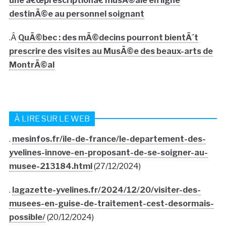
une â€œprescriptionâ€ musÃ©ale en ligne
destinÃ©e au personnel soignant
.Â
QuÃ©bec : des mÃ©decins pourront bientÃ´t
prescrire des visites au MusÃ©e des beaux-arts de
MontrÃ©al
À LIRE SUR LE WEB
.
mesinfos.fr/ile-de-france/le-departement-des-
yvelines-innove-en-proposant-de-se-soigner-au-
musee-213184.html
(27/12/2024)
.
lagazette-yvelines.fr/2024/12/20/visiter-des-
musees-en-guise-de-traitement-cest-desormais-
possible/
(20/12/2024)