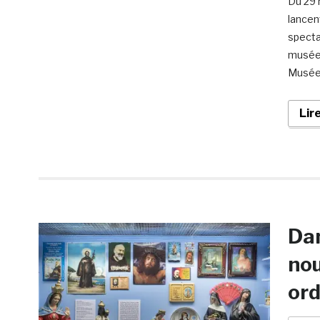
Du 29 
lancen
specta
musées
Musées
Lir
Dan
nou
or