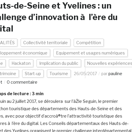
ts-de-Seine et Yvelines : un
llenge d’innovation à l’ère du
ital
ALITÉS
Collectivité territoriale
Compétition
loppement économique
Equipement et usages numériques
ce
Hackaton
Implication du public
Nouvelles expérience
trimoine
Start-up
Tourisme
26/05/2017
par
pauline
et
0 commentaire
s de lecture :
3
min
uin au 2 juillet 2017, se déroulera sur l’àŽle Seguin, le premier
hon touristique des départements des Hauts-de-Seine et des
s, avec pour objectif d’accroà®tre l’attractivité touristique des
oires à l’ère du digital. Les Conseils départementaux des Hauts-de-
et des Yvelines organisent le premier challenge interdépartemental