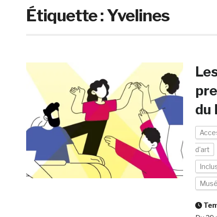
Étiquette :
Yvelines
Les
pre
du
Acces
d'art
Inclu
Mus
Temp