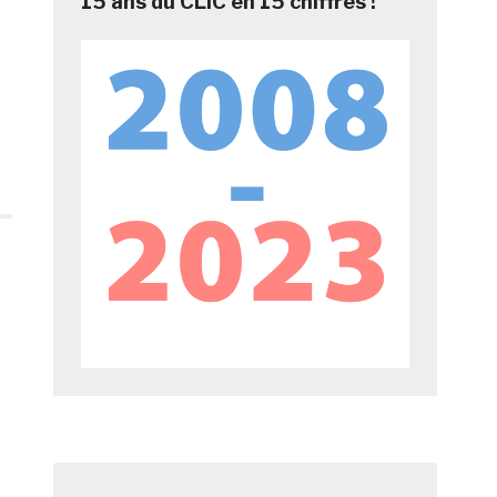
15 ans du CLIC en 15 chiffres !