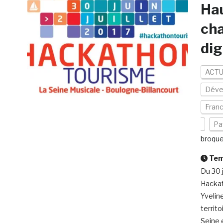
Hau
cha
dig
ACTU
Déve
Fran
Pa
broqu
Temp
Du 30 j
Hackat
Yveline
territ
Seine 