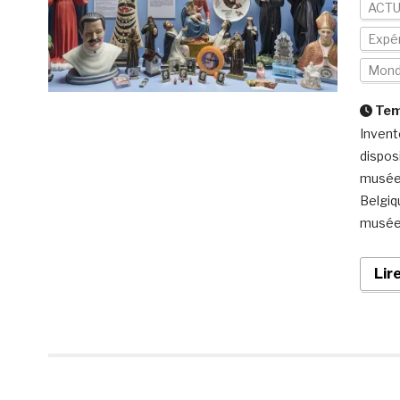
ACTU
Expér
Mon
Temp
Invent
dispos
musées
Belgiq
musées
Lir