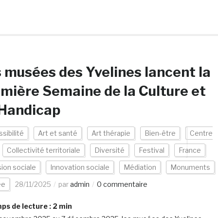
 musées des Yvelines lancent la
mière Semaine de la Culture et
 Handicap
sibilité
Art et santé
Art thérapie
Bien-être
Centre
Collectivité territoriale
Diversité
Festival
France
sion sociale
Innovation sociale
Médiation
Monuments
ée
28/11/2025
par
admin
0 commentaire
s de lecture :
2
min