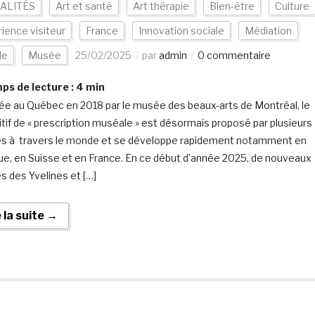
ALITÉS
Art et santé
Art thérapie
Bien-être
Culture
ience visiteur
France
Innovation sociale
Médiation
de
Musée
25/02/2025
par
admin
0 commentaire
s de lecture :
4
min
ée au Québec en 2018 par le musée des beaux-arts de Montréal, le
itif de « prescription muséale » est désormais proposé par plusieurs
 à travers le monde et se développe rapidement notamment en
ue, en Suisse et en France. En ce début d’année 2025, de nouveaux
 des Yvelines et […]
e la suite →