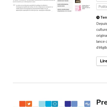
Polit
Temp
Depuis
cultur
origin
lance 
d’éligi
Lir
Pr