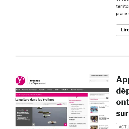
territ
promou
Lir
App
dép
ont
sur
ACTU