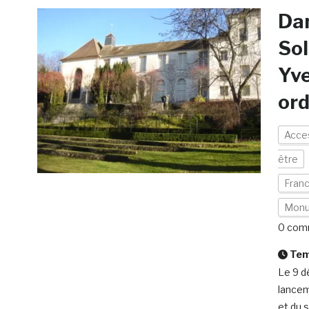
Da
Sol
Yve
or
Acces
être
Fran
Mon
0 com
Temp
Le 9 d
lancem
et du 