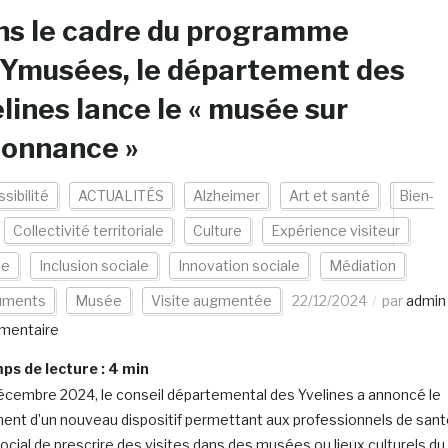
ns le cadre du programme
Ymusées, le département des
lines lance le « musée sur
donnance »
sibilité
ACTUALITÉS
Alzheimer
Art et santé
Bien-
Collectivité territoriale
Culture
Expérience visiteur
ce
Inclusion sociale
Innovation sociale
Médiation
uments
Musée
Visite augmentée
22/12/2024
par
admin
mentaire
s de lecture :
4
min
écembre 2024, le conseil départemental des Yvelines a annoncé le
ent d’un nouveau dispositif permettant aux professionnels de san
social de prescrire des visites dans des musées ou lieux culturels du