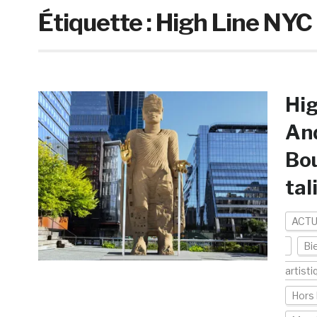
Étiquette :
High Line NYC
Hig
And
Bou
tal
ACTU
Bi
artisti
Hors 