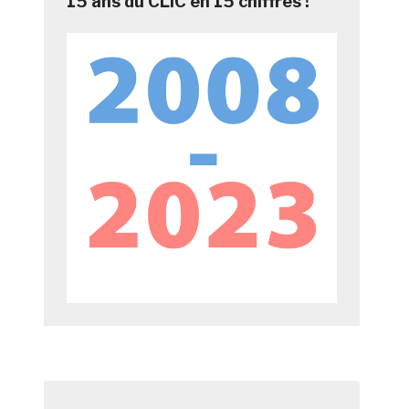
15 ans du CLIC en 15 chiffres !