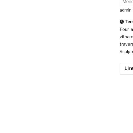
Mon
admin
Temp
Pour l
vitnam
travers
Sculpté
Lir