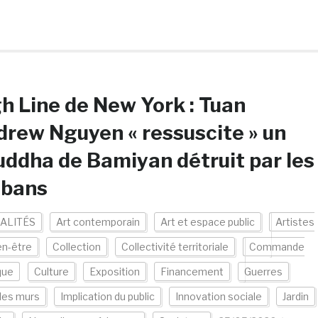
h Line de New York : Tuan
rew Nguyen « ressuscite » un
ddha de Bamiyan détruit par les
ibans
ALITÉS
Art contemporain
Art et espace public
Artistes
en-être
Collection
Collectivité territoriale
Commande
que
Culture
Exposition
Financement
Guerres
les murs
Implication du public
Innovation sociale
Jardin