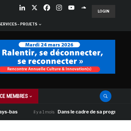
LOGIN
SERVICES – PROJETS
CE MEMBRES
as
Dans le cadre de sa programmation amé
il y a 1 mois