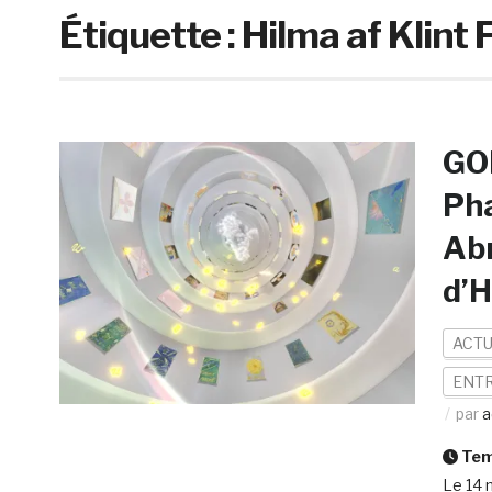
Étiquette :
Hilma af Klint
GOD
Pha
Abn
d’H
ACTU
ENTR
par
a
Temp
Le 14 