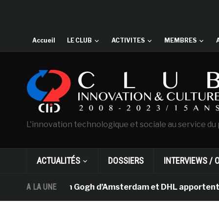
Accueil
LE CLUB
ACTIVITES
MEMBRES
L'innovation technologique et sociale au service du 
ACTUALITÉS
DOSSIERS
INTERVIEWS / 
e musée Van Gogh d’Amsterdam et DHL apportent l’art da
A LA UNE