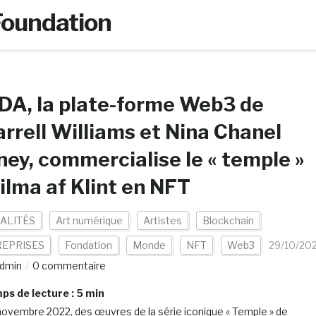
 Foundation
A, la plate-forme Web3 de
rrell Williams et Nina Chanel
ey, commercialise le « temple »
ilma af Klint en NFT
ALITÉS
Art numérique
Artistes
Blockchain
EPRISES
Fondation
Monde
NFT
Web3
29/10/20
dmin
0 commentaire
s de lecture :
5
min
novembre 2022, des œuvres de la série iconique « Temple » de