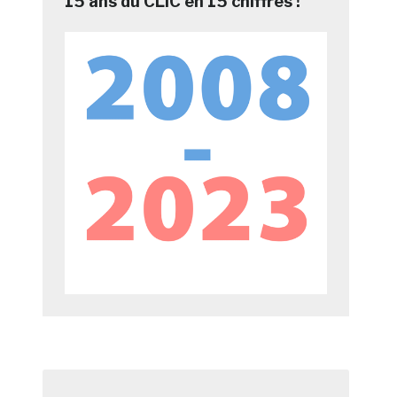
15 ans du CLIC en 15 chiffres !