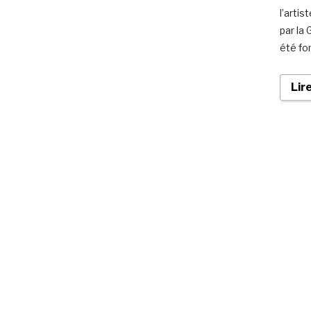
l’arti
par la
été fo
Lir