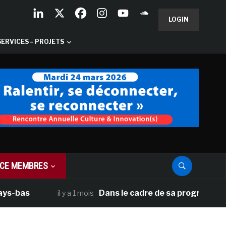
LOGIN
SERVICES – PROJETS
CE MEMBRES
as
Dans le cadre de sa programmation amé
il y a 1 mois