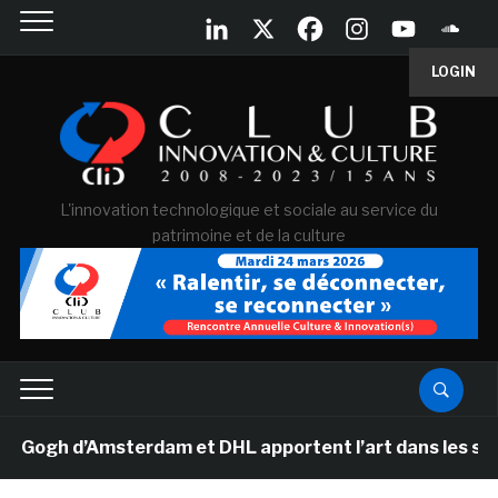
LOGIN
L'innovation technologique et sociale au service du
patrimoine et de la culture
gh d’Amsterdam et DHL apportent l’art dans les salles d