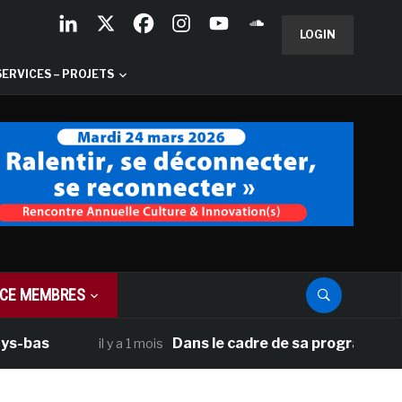
LOGIN
SERVICES – PROJETS
CE MEMBRES
as
Dans le cadre de sa programmation amé
il y a 1 mois