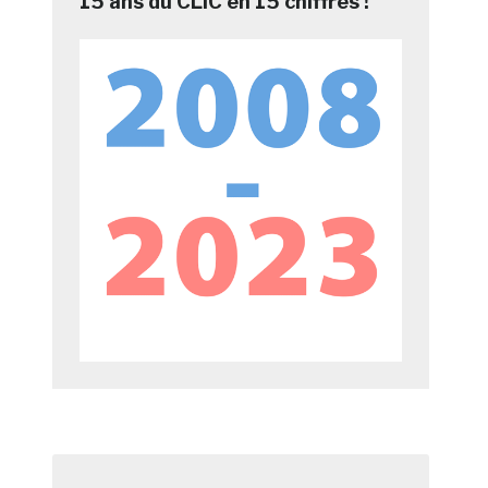
15 ans du CLIC en 15 chiffres !