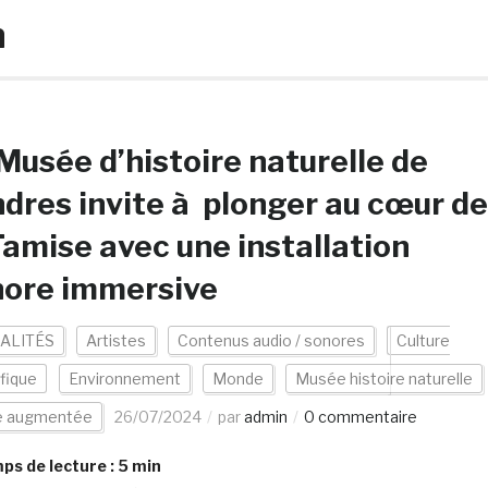
n
Musée d’histoire naturelle de
dres invite à plonger au cœur de
Tamise avec une installation
nore immersive
ALITÉS
Artistes
Contenus audio / sonores
Culture
ifique
Environnement
Monde
Musée histoire naturelle
te augmentée
26/07/2024
par
admin
0 commentaire
s de lecture :
5
min