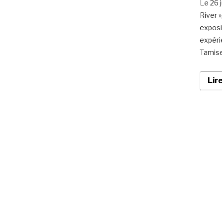
Le 26 
River 
exposi
expéri
Tamise
Lir