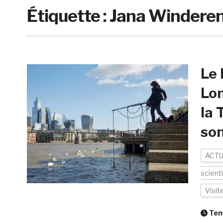
Étiquette :
Jana Windere
Le 
Lon
la 
so
ACTU
scient
Visi
Temp