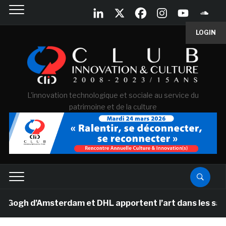
LOGIN
L'innovation technologique et sociale au service du
patrimoine et de la culture
gh d’Amsterdam et DHL apportent l’art dans les salles d