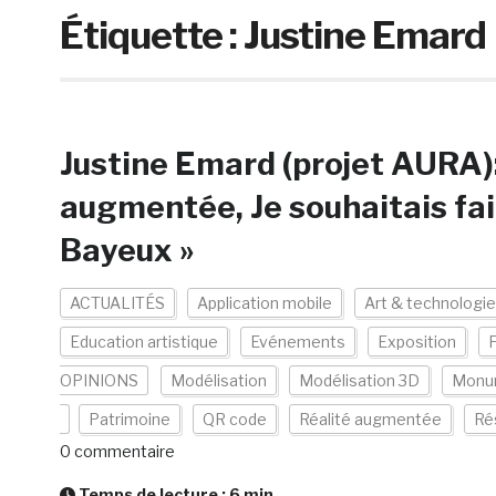
Étiquette :
Justine Emard
Justine Emard (projet AURA): 
augmentée, Je souhaitais fair
Bayeux »
ACTUALITÉS
Application mobile
Art & technologie
Education artistique
Evénements
Exposition
OPINIONS
Modélisation
Modélisation 3D
Monu
Patrimoine
QR code
Réalité augmentée
Ré
0 commentaire
Temps de lecture :
6
min