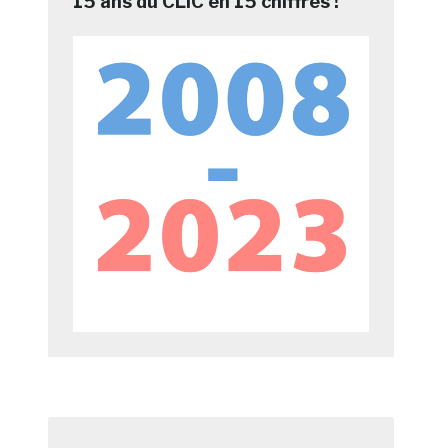
15 ans du CLIC en 15 chiffres !