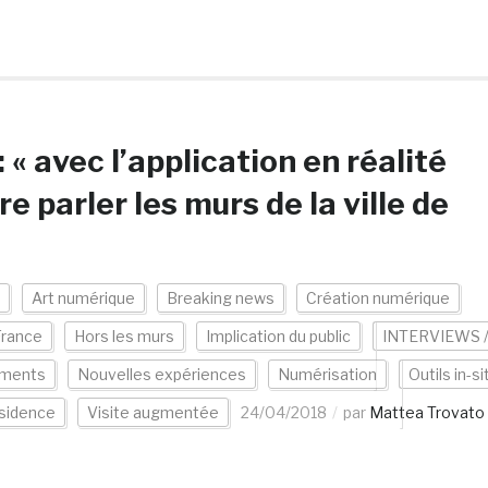
« avec l’application en réalité
e parler les murs de la ville de
Art numérique
Breaking news
Création numérique
France
Hors les murs
Implication du public
INTERVIEWS 
ments
Nouvelles expériences
Numérisation
Outils in-si
sidence
Visite augmentée
24/04/2018
par
Mattea Trovato