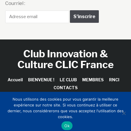
Courriel :
Club Innovation &
Culture CLIC France
Accueil
BIENVENUE !
LE CLUB
MEMBRES
RNCI
CONTACTS
Nous utilisons des cookies pour vous garantir la meilleure
expérience sur notre site. Si vous continuez à utiliser ce
dernier, nous considérerons que vous acceptez l'utilisation des
Copyright © 2026 Club Innovation & Culture CLIC France /
cookies.
Sinapses Conseils
Ok