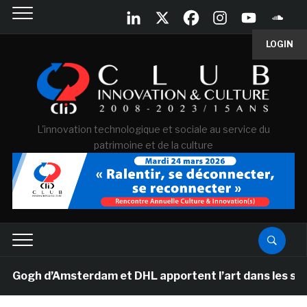
LOGIN
L'innovation technologique et sociale au service du
patrimoine et de la culture
gh d’Amsterdam et DHL apportent l’art dans les salles d