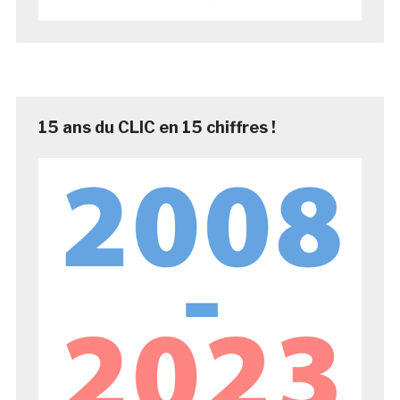
15 ans du CLIC en 15 chiffres !