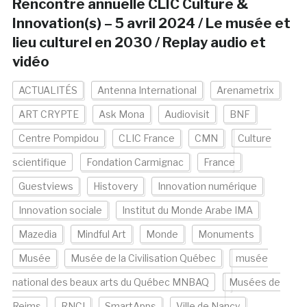
Rencontre annuelle CLIC Culture &
Innovation(s) – 5 avril 2024 / Le musée et
lieu culturel en 2030 / Replay audio et
vidéo
ACTUALITÉS
Antenna International
Arenametrix
ART CRYPTE
Ask Mona
Audiovisit
BNF
Centre Pompidou
CLIC France
CMN
Culture
scientifique
Fondation Carmignac
France
Guestviews
Histovery
Innovation numérique
Innovation sociale
Institut du Monde Arabe IMA
Mazedia
Mindful Art
Monde
Monuments
Musée
Musée de la Civilisation Québec
musée
national des beaux arts du Québec MNBAQ
Musées de
Reims
RNCI
SmartApps
Ville de Nancy