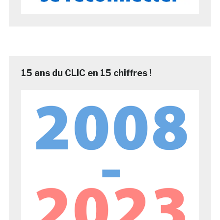
15 ans du CLIC en 15 chiffres !