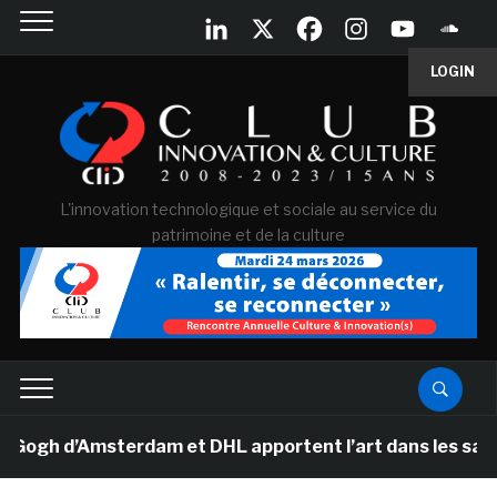
LOGIN
L'innovation technologique et sociale au service du
patrimoine et de la culture
h d’Amsterdam et DHL apportent l’art dans les salles de