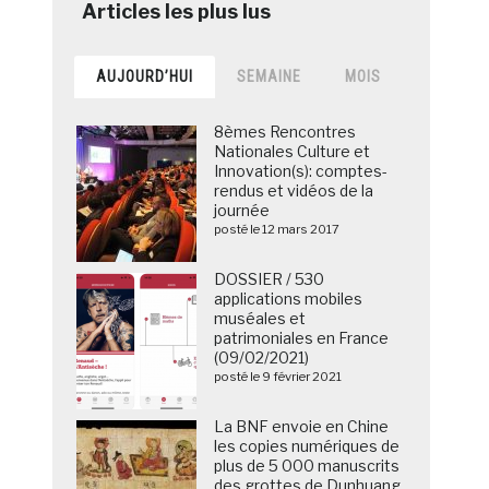
AUJOURD’HUI
SEMAINE
MOIS
8èmes Rencontres
Nationales Culture et
Innovation(s): comptes-
rendus et vidéos de la
journée
posté le 12 mars 2017
DOSSIER / 530
applications mobiles
muséales et
patrimoniales en France
(09/02/2021)
posté le 9 février 2021
La BNF envoie en Chine
les copies numériques de
plus de 5 000 manuscrits
des grottes de Dunhuang