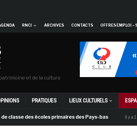
AGENDA
RNCI
ARCHIVES
CONTACTS
OFFRES EMPLOI – 
patrimoine et de la culture
OPINIONS
PRATIQUES
LIEUX CULTURELS
ESPA
asse des écoles primaires des Pays-bas
il y a 1 mois