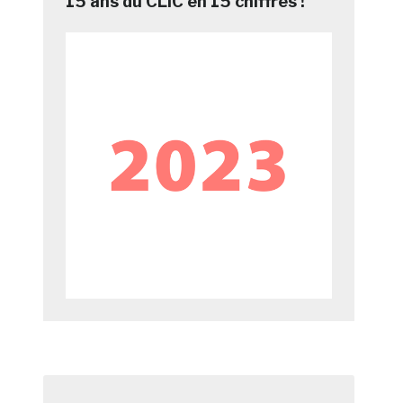
15 ans du CLIC en 15 chiffres !