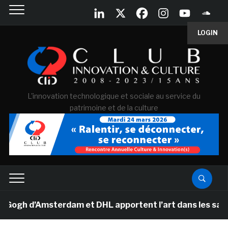
LOGIN
L'innovation technologique et sociale au service du
patrimoine et de la culture
h d’Amsterdam et DHL apportent l’art dans les salles d