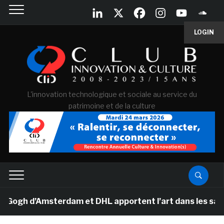
LOGIN
L'innovation technologique et sociale au service du
patrimoine et de la culture
gh d’Amsterdam et DHL apportent l’art dans les salles d