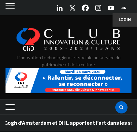
LOGIN
L'innovation technologique et sociale au service du
patrimoine et de la culture
gh d’Amsterdam et DHL apportent l’art dans les salles d