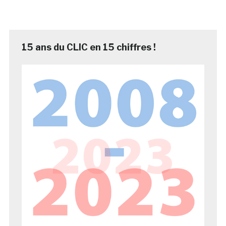
15 ans du CLIC en 15 chiffres !