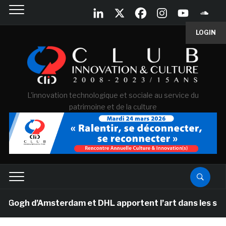
LOGIN
L'innovation technologique et sociale au service du
patrimoine et de la culture
gh d’Amsterdam et DHL apportent l’art dans les salles d