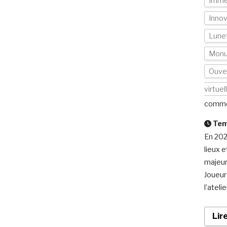
Imme
Inno
Lunet
Mon
Ouver
virtuel
comme
Temp
En 202
lieux 
majeur
Joueur
l’ateli
Lir