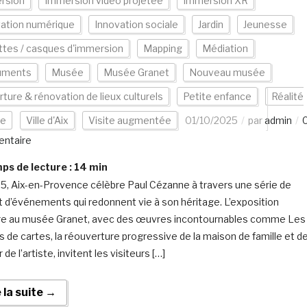
rsion
Immersion vidéo projetée
Immersion XR
vation numérique
Innovation sociale
Jardin
Jeunesse
tes / casques d'immersion
Mapping
Médiation
uments
Musée
Musée Granet
Nouveau musée
ture & rénovation de lieux culturels
Petite enfance
Réalité
le
Ville d'Aix
Visite augmentée
01/10/2025
par
admin
ntaire
s de lecture :
14
min
5, Aix-en-Provence célèbre Paul Cézanne à travers une série de
et d’événements qui redonnent vie à son héritage. L’exposition
e au musée Granet, avec des œuvres incontournables comme Les
s de cartes, la réouverture progressive de la maison de famille et d
er de l’artiste, invitent les visiteurs […]
e la suite →