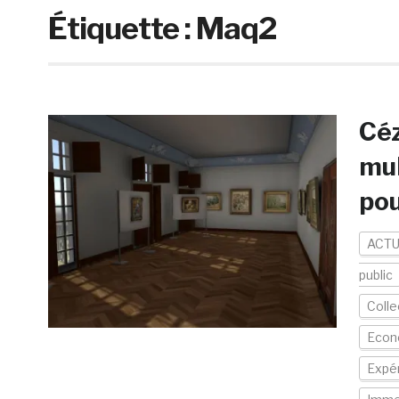
Étiquette :
Maq2
Céz
mul
pou
ACTU
public
Colle
Econo
Expér