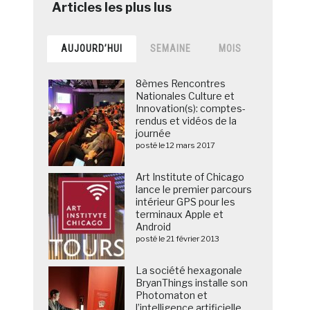
AUJOURD’HUI
SEMAINE
MOIS
8èmes Rencontres
Nationales Culture et
Innovation(s): comptes-
rendus et vidéos de la
journée
posté le 12 mars 2017
Art Institute of Chicago
lance le premier parcours
intérieur GPS pour les
terminaux Apple et
Android
posté le 21 février 2013
La société hexagonale
BryanThings installe son
Photomaton et
l’intelligence artificielle