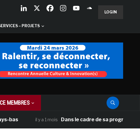
LOGIN
SERVICES – PROJETS
CE MEMBRES
as
Dans le cadre de sa programmation amé
il y a 1 mois