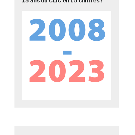
15 ans du CLIC en 15 chiffres !