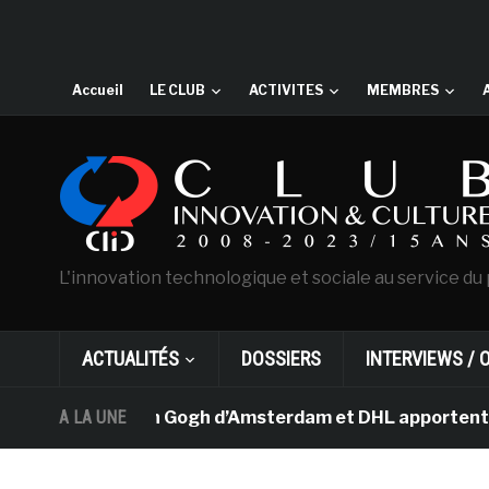
Accueil
LE CLUB
ACTIVITES
MEMBRES
L'innovation technologique et sociale au service du 
ACTUALITÉS
DOSSIERS
INTERVIEWS / 
e musée Van Gogh d’Amsterdam et DHL apportent l’art da
A LA UNE